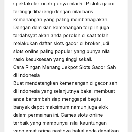
spektakuler udah punya nilai RTP slots gacor
tertinggi dibarengi dengan nilai baris
kemenangan yang paling membahagiakan.
Dengan demikian kemenangan terpilih juga
terdahsyat akan anda peroleh di saat telah
melakukan daftar slots gacor di broker judi
slots online paling populer yang punya nilai
rasio kesuksesan yang tinggi sekali.
Cara Ringan Menang Jekpot Slots Gacor Sah
di Indonesia
Buat mendatangkan kemenangan di gacor sah
di Indonesia yang selanjutnya bakal membuat
anda bertambah siap menggapai begitu
banyak depot maksimum namun juga elok
dalam permainan ini. Games slots online
terbaik yang mempunyai nilai keuntungan
yang amat prima pastinya bakal anda dapatkan