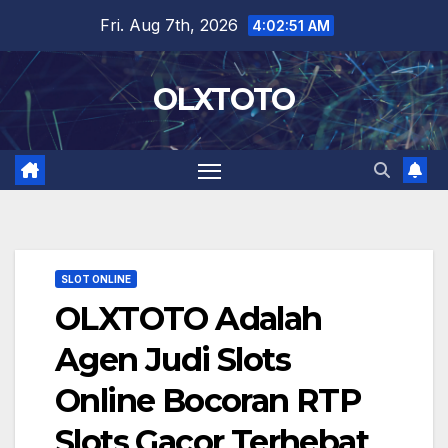
Skip
Fri. Aug 7th, 2026
4:02:52 AM
to
content
OLXTOTO
SLOT ONLINE
OLXTOTO Adalah
Agen Judi Slots
Online Bocoran RTP
Slots Gacor Terhebat