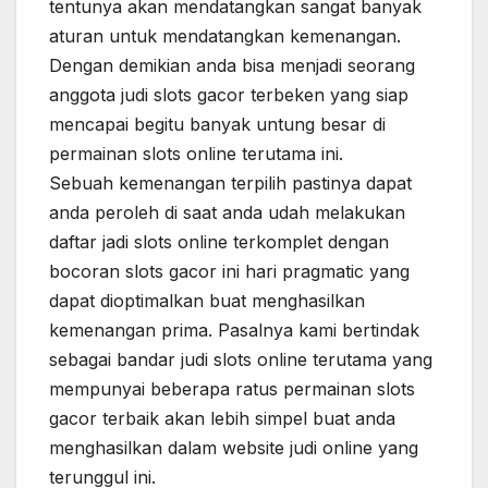
tentunya akan mendatangkan sangat banyak
aturan untuk mendatangkan kemenangan.
Dengan demikian anda bisa menjadi seorang
anggota judi slots gacor terbeken yang siap
mencapai begitu banyak untung besar di
permainan slots online terutama ini.
Sebuah kemenangan terpilih pastinya dapat
anda peroleh di saat anda udah melakukan
daftar jadi slots online terkomplet dengan
bocoran slots gacor ini hari pragmatic yang
dapat dioptimalkan buat menghasilkan
kemenangan prima. Pasalnya kami bertindak
sebagai bandar judi slots online terutama yang
mempunyai beberapa ratus permainan slots
gacor terbaik akan lebih simpel buat anda
menghasilkan dalam website judi online yang
terunggul ini.