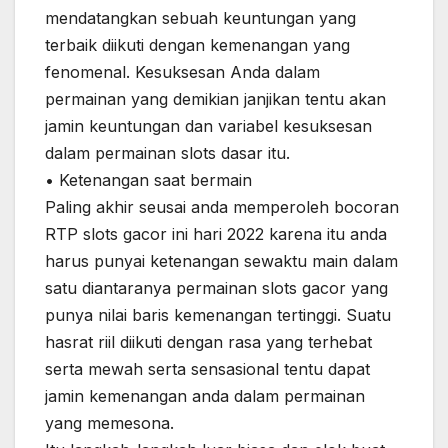
mendatangkan sebuah keuntungan yang
terbaik diikuti dengan kemenangan yang
fenomenal. Kesuksesan Anda dalam
permainan yang demikian janjikan tentu akan
jamin keuntungan dan variabel kesuksesan
dalam permainan slots dasar itu.
• Ketenangan saat bermain
Paling akhir seusai anda memperoleh bocoran
RTP slots gacor ini hari 2022 karena itu anda
harus punyai ketenangan sewaktu main dalam
satu diantaranya permainan slots gacor yang
punya nilai baris kemenangan tertinggi. Suatu
hasrat riil diikuti dengan rasa yang terhebat
serta mewah serta sensasional tentu dapat
jamin kemenangan anda dalam permainan
yang memesona.