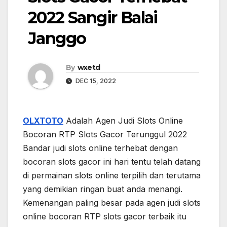
2022 Sangir Balai
Janggo
By
wxetd
DEC 15, 2022
OLXTOTO
Adalah Agen Judi Slots Online
Bocoran RTP Slots Gacor Terunggul 2022
Bandar judi slots online terhebat dengan
bocoran slots gacor ini hari tentu telah datang
di permainan slots online terpilih dan terutama
yang demikian ringan buat anda menangi.
Kemenangan paling besar pada agen judi slots
online bocoran RTP slots gacor terbaik itu