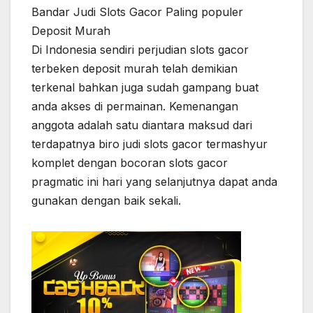
Bandar Judi Slots Gacor Paling populer
Deposit Murah
Di Indonesia sendiri perjudian slots gacor
terbeken deposit murah telah demikian
terkenal bahkan juga sudah gampang buat
anda akses di permainan. Kemenangan
anggota adalah satu diantara maksud dari
terdapatnya biro judi slots gacor termashyur
komplet dengan bocoran slots gacor
pragmatic ini hari yang selanjutnya dapat anda
gunakan dengan baik sekali.