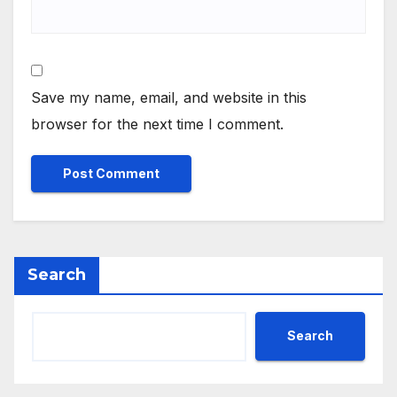
Save my name, email, and website in this
browser for the next time I comment.
Search
Search