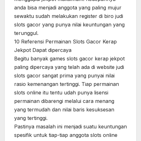
anda bisa menjadi anggota yang paling mujur
sewaktu sudah melakukan register di biro judi
slots gacor yang punya nilai keuntungan yang
terunggul.
10 Referensi Permainan Slots Gacor Kerap
Jekpot Dapat dipercaya
Begitu banyak games slots gacor kerap jekpot
paling dipercaya yang telah ada di website judi
slots gacor sangat prima yang punyai nilai
rasio kemenangan tertinggi. Tiap permainan
slots online itu tentu udah punya lisensi
permainan dibarengi melalui cara menang
yang termudah dan nilai baris kesuksesan
yang tertinggi.
Pastinya masalah ini menjadi suatu keuntungan
spesifik untuk tiap-tiap anggota slots online