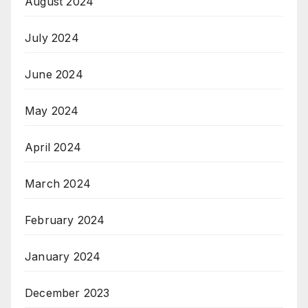
August 2024
July 2024
June 2024
May 2024
April 2024
March 2024
February 2024
January 2024
December 2023