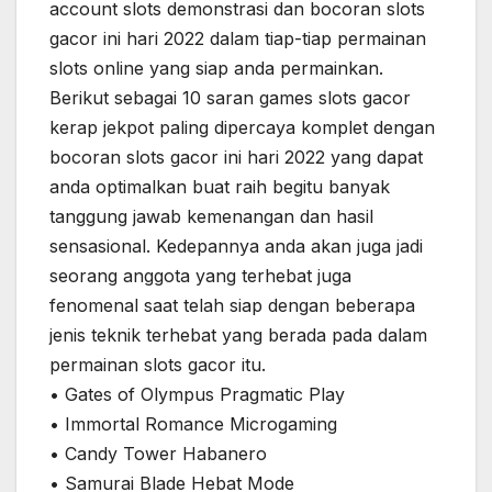
account slots demonstrasi dan bocoran slots
gacor ini hari 2022 dalam tiap-tiap permainan
slots online yang siap anda permainkan.
Berikut sebagai 10 saran games slots gacor
kerap jekpot paling dipercaya komplet dengan
bocoran slots gacor ini hari 2022 yang dapat
anda optimalkan buat raih begitu banyak
tanggung jawab kemenangan dan hasil
sensasional. Kedepannya anda akan juga jadi
seorang anggota yang terhebat juga
fenomenal saat telah siap dengan beberapa
jenis teknik terhebat yang berada pada dalam
permainan slots gacor itu.
• Gates of Olympus Pragmatic Play
• Immortal Romance Microgaming
• Candy Tower Habanero
• Samurai Blade Hebat Mode