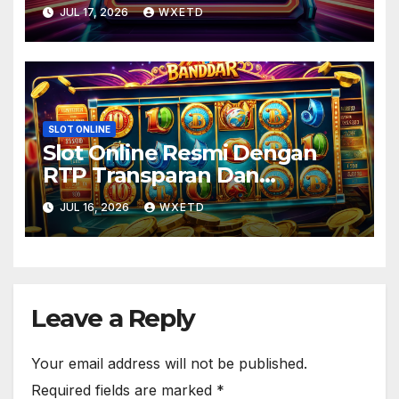
Cepat untuk Pengalaman
JUL 17, 2026
WXETD
Bermain Tanpa Hambatan
SLOT ONLINE
Slot Online Resmi Dengan
RTP Transparan Dan
Permainan Populer untuk
JUL 16, 2026
WXETD
Pengalaman Seru dan Jujur
Leave a Reply
Your email address will not be published.
Required fields are marked
*