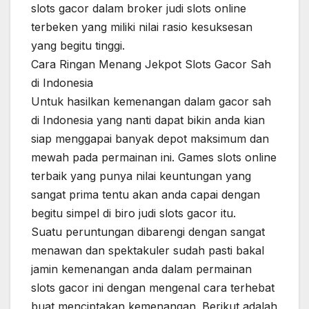
slots gacor dalam broker judi slots online
terbeken yang miliki nilai rasio kesuksesan
yang begitu tinggi.
Cara Ringan Menang Jekpot Slots Gacor Sah
di Indonesia
Untuk hasilkan kemenangan dalam gacor sah
di Indonesia yang nanti dapat bikin anda kian
siap menggapai banyak depot maksimum dan
mewah pada permainan ini. Games slots online
terbaik yang punya nilai keuntungan yang
sangat prima tentu akan anda capai dengan
begitu simpel di biro judi slots gacor itu.
Suatu peruntungan dibarengi dengan sangat
menawan dan spektakuler sudah pasti bakal
jamin kemenangan anda dalam permainan
slots gacor ini dengan mengenal cara terhebat
buat menciptakan kemenangan. Berikut adalah