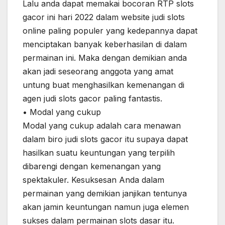
Lalu anda dapat memakai bocoran RTP slots
gacor ini hari 2022 dalam website judi slots
online paling populer yang kedepannya dapat
menciptakan banyak keberhasilan di dalam
permainan ini. Maka dengan demikian anda
akan jadi seseorang anggota yang amat
untung buat menghasilkan kemenangan di
agen judi slots gacor paling fantastis.
• Modal yang cukup
Modal yang cukup adalah cara menawan
dalam biro judi slots gacor itu supaya dapat
hasilkan suatu keuntungan yang terpilih
dibarengi dengan kemenangan yang
spektakuler. Kesuksesan Anda dalam
permainan yang demikian janjikan tentunya
akan jamin keuntungan namun juga elemen
sukses dalam permainan slots dasar itu.