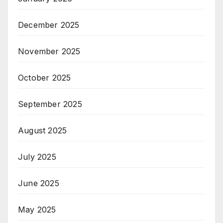
December 2025
November 2025
October 2025
September 2025
August 2025
July 2025
June 2025
May 2025