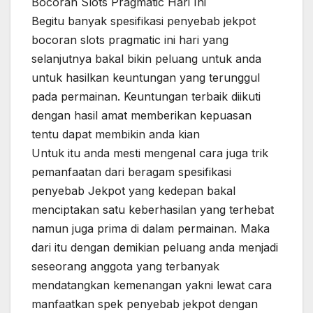
Bocoran Slots Pragmatic Hari Ini
Begitu banyak spesifikasi penyebab jekpot
bocoran slots pragmatic ini hari yang
selanjutnya bakal bikin peluang untuk anda
untuk hasilkan keuntungan yang terunggul
pada permainan. Keuntungan terbaik diikuti
dengan hasil amat memberikan kepuasan
tentu dapat membikin anda kian
Untuk itu anda mesti mengenal cara juga trik
pemanfaatan dari beragam spesifikasi
penyebab Jekpot yang kedepan bakal
menciptakan satu keberhasilan yang terhebat
namun juga prima di dalam permainan. Maka
dari itu dengan demikian peluang anda menjadi
seseorang anggota yang terbanyak
mendatangkan kemenangan yakni lewat cara
manfaatkan spek penyebab jekpot dengan