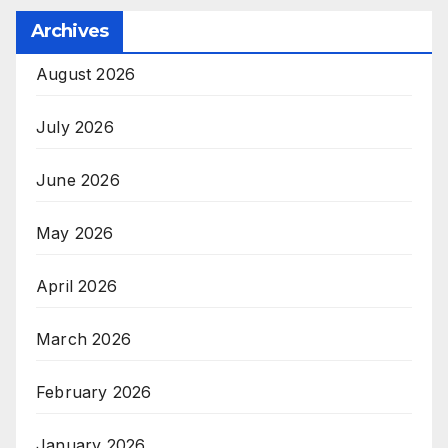
Archives
August 2026
July 2026
June 2026
May 2026
April 2026
March 2026
February 2026
January 2026