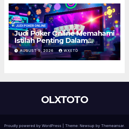
JUDI POKER ONLINE
Judi Poker Online Memahami
Istilah Penting Dalam
Permainan Kartu Digital
AUGUST 5, 2026
WXETD
dengan Mudah dan Seru
OLXTOTO
Proudly powered by WordPress
|
Theme:
Newsup
by
Themeansar
.