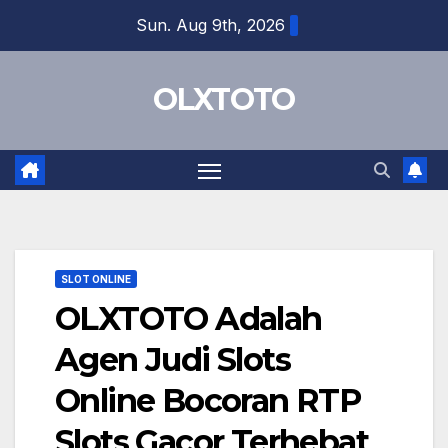
Skip
Sun. Aug 9th, 2026
to
content
OLXTOTO
SLOT ONLINE
OLXTOTO Adalah
Agen Judi Slots
Online Bocoran RTP
Slots Gacor Terhebat