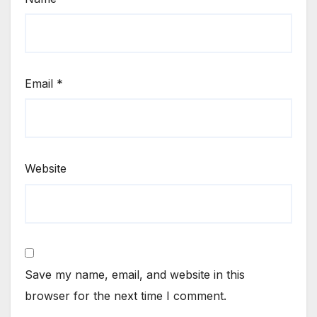
Email
*
Website
Save my name, email, and website in this
browser for the next time I comment.