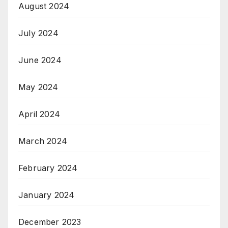
August 2024
July 2024
June 2024
May 2024
April 2024
March 2024
February 2024
January 2024
December 2023