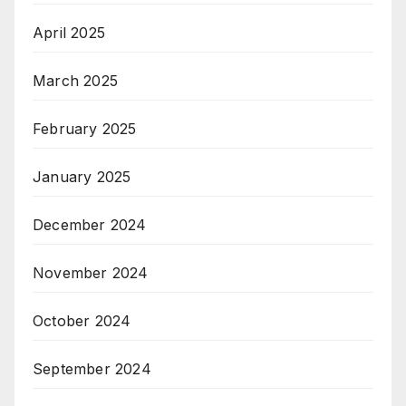
April 2025
March 2025
February 2025
January 2025
December 2024
November 2024
October 2024
September 2024