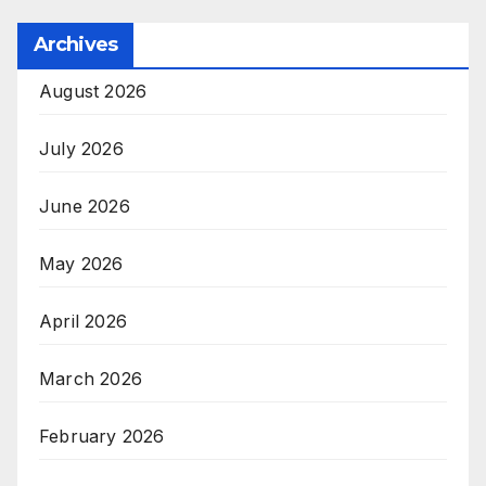
Archives
August 2026
July 2026
June 2026
May 2026
April 2026
March 2026
February 2026