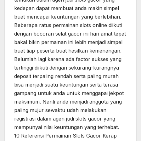
kedepan dapat membuat anda makin simpel
buat mencapai keuntungan yang berlebihan.
Beberapa ratus permainan slots online diikuti
dengan bocoran selat gacor ini hari amat tepat
bakal bikin permainan ini lebih menjadi simpel
buat tiap peserta buat hasilkan kemenangan.
Belumlah lagi karena ada factor sukses yang
tertinggi diikuti dengan sekurang-kurangnya
deposit terpaling rendah serta paling murah
bisa menjadi suatu keuntungan serta terasa
gampang untuk anda untuk menggapai jekpot
maksimum. Nanti anda menjadi anggota yang
paling mujur sewaktu udah melakukan
registrasi dalam agen judi slots gacor yang
mempunyai nilai keuntungan yang terhebat.
10 Referensi Permainan Slots Gacor Kerap