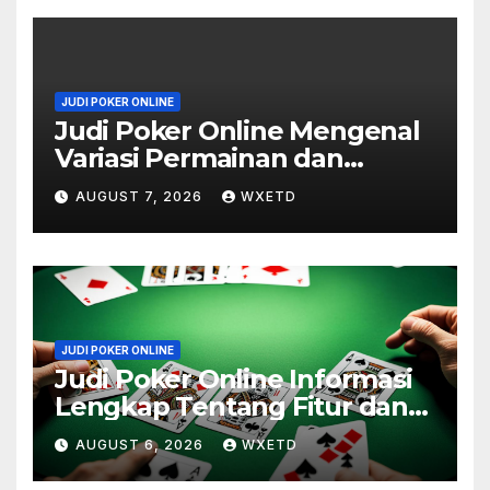
JUDI POKER ONLINE
Judi Poker Online Mengenal
Variasi Permainan dan
Mekanisme Dasarnya untuk
AUGUST 7, 2026
WXETD
Pemula
JUDI POKER ONLINE
Judi Poker Online Informasi
Lengkap Tentang Fitur dan
Teknologi Platform Digital
AUGUST 6, 2026
WXETD
yang Ramah Pengguna