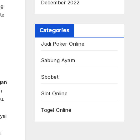
December 2022
ng
te
Categories
Judi Poker Online
Sabung Ayam
Sbobet
gan
n
Slot Online
u.
Togel Online
yai
i