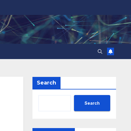
Search
Search