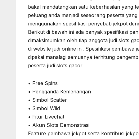
bakal mendatangkan satu keberhasilan yang te
peluang anda menjadi seseorang peserta yang
menggunakan spesifikasi penyebab jekpot denga
Berikut di bawah ini ada banyak spesifikasi pe
dimaksimumkan oleh tiap anggota judi slots ga
di website judi online ini. Spesifikasi pembawa
dipakai manalagi semuanya terhitung pengem
peserta judi slots gacor.
• Free Spins
• Pengganda Kemenangan
• Simbol Scatter
• Simbol Wild
• Fitur Livechat
• Akun Slots Demonstrasi
Feature pembawa jekpot serta kontribusi jekpo