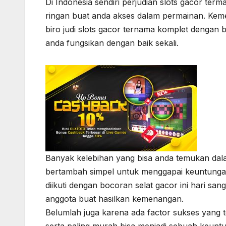
Di Indonesia sendiri perjudian slots gacor te
ringan buat anda akses dalam permainan. Keme
biro judi slots gacor ternama komplet dengan 
anda fungsikan dengan baik sekali.
Banyak kelebihan yang bisa anda temukan dal
bertambah simpel untuk menggapai keuntungan
diikuti dengan bocoran selat gacor ini hari san
anggota buat hasilkan kemenangan.
Belumlah juga karena ada factor sukses yang t