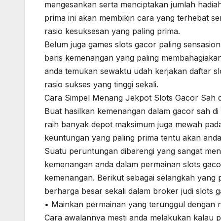
mengesankan serta menciptakan jumlah hadiah y
prima ini akan membikin cara yang terhebat se
rasio kesuksesan yang paling prima.
Belum juga games slots gacor paling sensasional 
baris kemenangan yang paling membahagiakan.
anda temukan sewaktu udah kerjakan daftar slot
rasio sukses yang tinggi sekali.
Cara Simpel Menang Jekpot Slots Gacor Sah d
Buat hasilkan kemenangan dalam gacor sah di
raih banyak depot maksimum juga mewah pada p
keuntungan yang paling prima tentu akan anda r
Suatu peruntungan dibarengi yang sangat me
kemenangan anda dalam permainan slots gacor
kemenangan. Berikut sebagai selangkah yang p
berharga besar sekali dalam broker judi slots 
• Mainkan permainan yang terunggul dengan n
Cara awalannya mesti anda melakukan kalau p