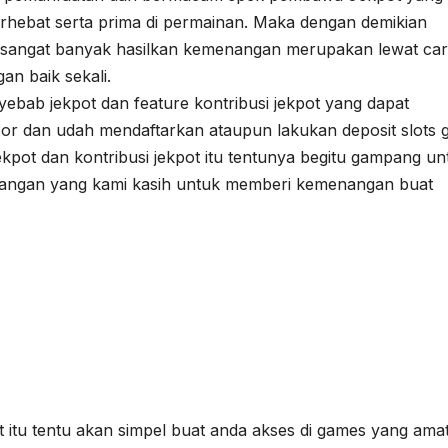
rhebat serta prima di permainan. Maka dengan demikian
 sangat banyak hasilkan kemenangan merupakan lewat ca
n baik sekali.
nyebab jekpot dan feature kontribusi jekpot yang dapat
cor dan udah mendaftarkan ataupun lakukan deposit slots 
 jekpot dan kontribusi jekpot itu tentunya begitu gampang un
bangan yang kami kasih untuk memberi kemenangan buat
t itu tentu akan simpel buat anda akses di games yang ama