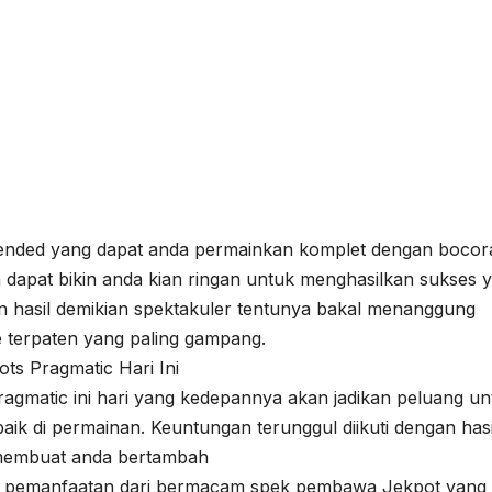
mended yang dapat anda permainkan komplet dengan bocor
 dapat bikin anda kian ringan untuk menghasilkan sukses 
n hasil demikian spektakuler tentunya bakal menanggung
 terpaten yang paling gampang.
ts Pragmatic Hari Ini
agmatic ini hari yang kedepannya akan jadikan peluang un
ik di permainan. Keuntungan terunggul diikuti dengan hasi
 membuat anda bertambah
nik pemanfaatan dari bermacam spek pembawa Jekpot yang 