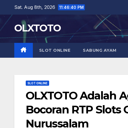
Skip
Sat. Aug 8th, 2026
11:46:41 PM
to
content
OLXTOTO
SLOT ONLINE
SABUNG AYAM
SLOT ONLINE
OLXTOTO Adalah Ag
Bocoran RTP Slots 
Nurussalam