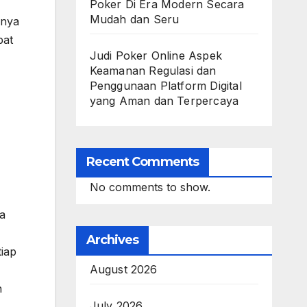
Poker Di Era Modern Secara
Mudah dan Seru
anya
pat
Judi Poker Online Aspek
Keamanan Regulasi dan
Penggunaan Platform Digital
yang Aman dan Terpercaya
Recent Comments
No comments to show.
a
Archives
tiap
August 2026
h
July 2026