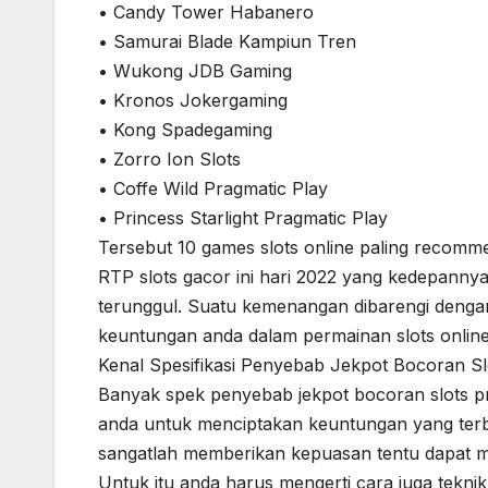
• Candy Tower Habanero
• Samurai Blade Kampiun Tren
• Wukong JDB Gaming
• Kronos Jokergaming
• Kong Spadegaming
• Zorro Ion Slots
• Coffe Wild Pragmatic Play
• Princess Starlight Pragmatic Play
Tersebut 10 games slots online paling recom
RTP slots gacor ini hari 2022 yang kedepannya
terunggul. Suatu kemenangan dibarengi denga
keuntungan anda dalam permainan slots online
Kenal Spesifikasi Penyebab Jekpot Bocoran Slo
Banyak spek penyebab jekpot bocoran slots pr
anda untuk menciptakan keuntungan yang terba
sangatlah memberikan kepuasan tentu dapat
Untuk itu anda harus mengerti cara juga tek