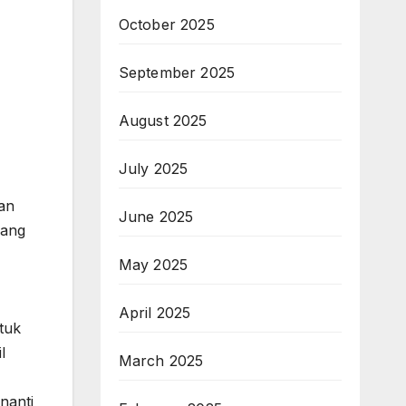
October 2025
September 2025
August 2025
July 2025
an
June 2025
yang
May 2025
April 2025
tuk
l
March 2025
nanti