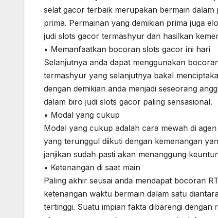
selat gacor terbaik merupakan bermain dalam 
prima. Permainan yang demikian prima juga elo
judi slots gacor termashyur dan hasilkan kem
• Memanfaatkan bocoran slots gacor ini hari
Selanjutnya anda dapat menggunakan bocoran RTP
termashyur yang selanjutnya bakal menciptaka
dengan demikian anda menjadi seseorang ang
dalam biro judi slots gacor paling sensasional.
• Modal yang cukup
Modal yang cukup adalah cara mewah di agen j
yang terunggul diikuti dengan kemenangan ya
janjikan sudah pasti akan menanggung keuntun
• Ketenangan di saat main
Paling akhir seusai anda mendapat bocoran RT
ketenangan waktu bermain dalam satu diantara
tertinggi. Suatu impian fakta dibarengi denga