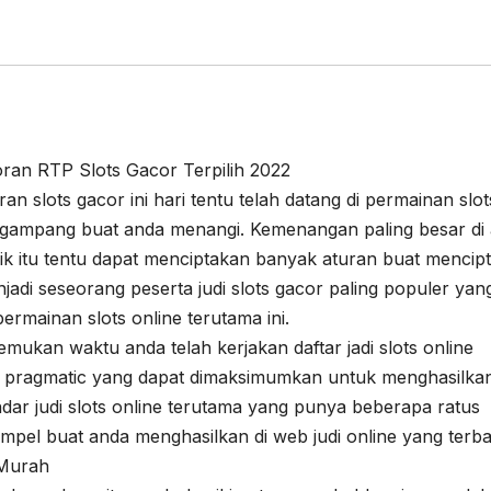
ran RTP Slots Gacor Terpilih 2022
an slots gacor ini hari tentu telah datang di permainan slot
n gampang buat anda menangi. Kemenangan paling besar di
baik itu tentu dapat menciptakan banyak aturan buat mencip
di seseorang peserta judi slots gacor paling populer yang
rmainan slots online terutama ini.
ukan waktu anda telah kerjakan daftar jadi slots online
ri pragmatic yang dapat dimaksimumkan untuk menghasilka
ar judi slots online terutama yang punya beberapa ratus
pel buat anda menghasilkan di web judi online yang terbaik
 Murah