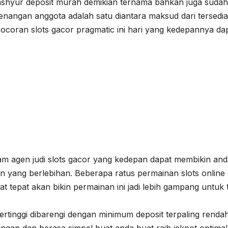
rmashyur deposit murah demikian ternama bahkan juga sudah
nangan anggota adalah satu diantara maksud dari tersedi
bocoran slots gacor pragmatic ini hari yang kedepannya da
am agen judi slots gacor yang kedepan dapat membikin and
 yang berlebihan. Beberapa ratus permainan slots online
gat tepat akan bikin permainan ini jadi lebih gampang untuk 
ertinggi dibarengi dengan minimum deposit terpaling renda