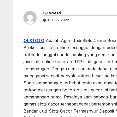
By
wxetd
DEC 15, 2022
OLXTOTO
Adalah Agen Judi Slots Online Boco
Broker judi slots online terunggul dengan bocor
online terunggul dan terpenting yang demikia
judi slots online bocoran RTP slots gacor ter
kemenangan. Dengan demikian anda dapat menja
menggapai sangat banyak untung besar pada pe
Suatu kemenangan terhebat tentu akan anda tem
terkomplet dengan bocoran slots gacor ini ha
kemenangan prima. Pasalnya kami sebagai band
games slots gacor terhebat dapat bertambah sim
Bandar Judi Slots Gacor Termashyur Deposit