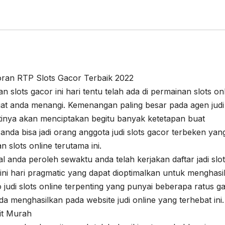
oran RTP Slots Gacor Terbaik 2022
n slots gacor ini hari tentu telah ada di permainan slots on
uat anda menangi. Kemenangan paling besar pada agen judi 
stinya akan menciptakan begitu banyak ketetapan buat
a bisa jadi orang anggota judi slots gacor terbeken yang
slots online terutama ini.
anda peroleh sewaktu anda telah kerjakan daftar jadi slo
ini hari pragmatic yang dapat dioptimalkan untuk menghasi
judi slots online terpenting yang punyai beberapa ratus 
da menghasilkan pada website judi online yang terhebat ini.
it Murah