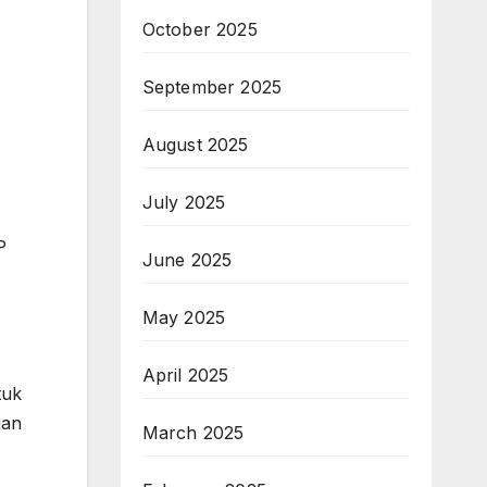
October 2025
September 2025
August 2025
July 2025
P
June 2025
May 2025
April 2025
tuk
gan
March 2025