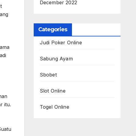
December 2022
t
yang
Categories
Judi Poker Online
nama
adi
Sabung Ayam
Sbobet
Slot Online
nan
 itu.
Togel Online
Suatu