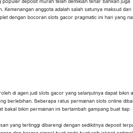
ing populer deposit murah telah demikian tenar bahkan juga
n. Kemenangan anggota adalah salah satunya maksud dari
plet dengan bocoran slots gacor pragmatic ini hari yang na
leh di agen judi slots gacor yang selanjutnya dapat bikin 
 berlebihan. Beberapa ratus permainan slots online diba
pat bakal bikin permainan ini bertambah gampang buat tiap
an yang tertinggi dibarengi dengan sedikitnya deposit terp