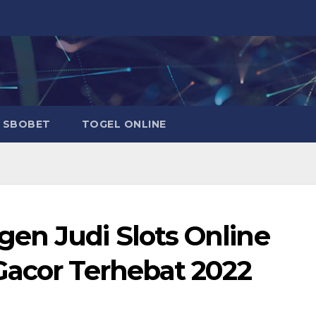
SBOBET
TOGEL ONLINE
en Judi Slots Online
Gacor Terhebat 2022