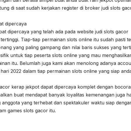
gan dan berasa simpel buat anda buat raih jekpot optimal
ng di saat sudah kerjakan register di broker judi slots gac
t dipercaya
at dipercaya yang telah ada pada website judi slots gacor
tertinggi. Tiap-tiap permainan slots online itu sudah pasti t
nang yang paling gampang dan nilai baris sukses yang terti
sifik untuk tiap peserta slots online yang mau menghasilka
nan itu. Belumlah juga kami akan menolong adanya accou
i hari 2022 dalam tiap permainan slots online yang siap and
 gacor kerap jekpot dapat dipercaya komplet dengan bocor
imalkan buat mendapat banyak loyalitas kemenangan juga ha
ng anggota yang terhebat dan spektakuler waktu siap denga
lam games slots gacor itu.