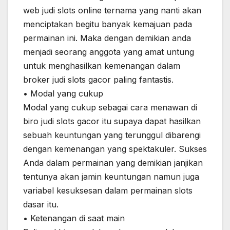
web judi slots online ternama yang nanti akan
menciptakan begitu banyak kemajuan pada
permainan ini. Maka dengan demikian anda
menjadi seorang anggota yang amat untung
untuk menghasilkan kemenangan dalam
broker judi slots gacor paling fantastis.
• Modal yang cukup
Modal yang cukup sebagai cara menawan di
biro judi slots gacor itu supaya dapat hasilkan
sebuah keuntungan yang terunggul dibarengi
dengan kemenangan yang spektakuler. Sukses
Anda dalam permainan yang demikian janjikan
tentunya akan jamin keuntungan namun juga
variabel kesuksesan dalam permainan slots
dasar itu.
• Ketenangan di saat main