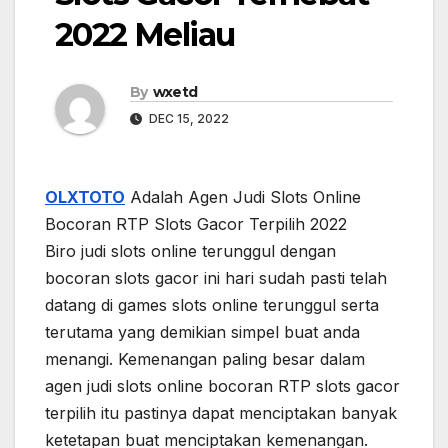
2022 Meliau
By
wxetd
DEC 15, 2022
OLXTOTO
Adalah Agen Judi Slots Online
Bocoran RTP Slots Gacor Terpilih 2022
Biro judi slots online terunggul dengan
bocoran slots gacor ini hari sudah pasti telah
datang di games slots online terunggul serta
terutama yang demikian simpel buat anda
menangi. Kemenangan paling besar dalam
agen judi slots online bocoran RTP slots gacor
terpilih itu pastinya dapat menciptakan banyak
ketetapan buat menciptakan kemenangan.