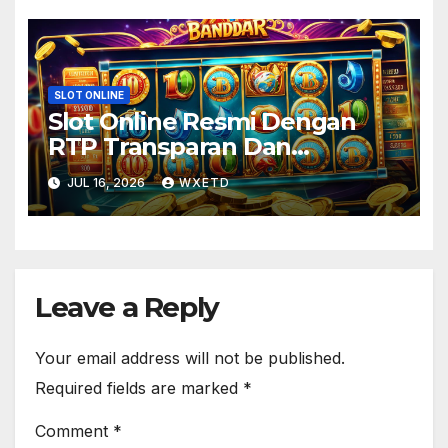
SLOT ONLINE
Slot Online Resmi Dengan
RTP Transparan Dan
Permainan Populer untuk
JUL 16, 2026
WXETD
Pengalaman Seru dan Jujur
Leave a Reply
Your email address will not be published.
Required fields are marked
*
Comment
*