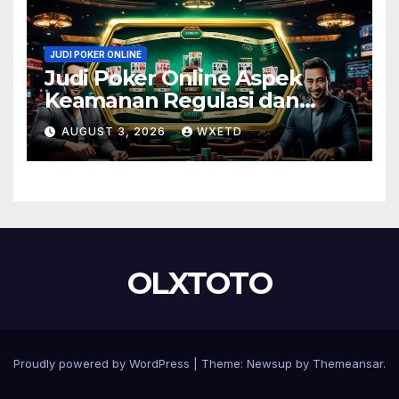
JUDI POKER ONLINE
Judi Poker Online Aspek
Keamanan Regulasi dan
Penggunaan Platform Digital
AUGUST 3, 2026
WXETD
yang Aman dan Terpercaya
OLXTOTO
Proudly powered by WordPress
|
Theme:
Newsup
by
Themeansar
.