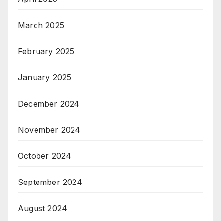
March 2025
February 2025
January 2025
December 2024
November 2024
October 2024
September 2024
August 2024