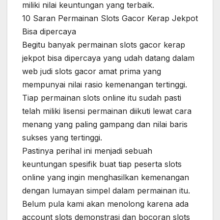
miliki nilai keuntungan yang terbaik.
10 Saran Permainan Slots Gacor Kerap Jekpot
Bisa dipercaya
Begitu banyak permainan slots gacor kerap
jekpot bisa dipercaya yang udah datang dalam
web judi slots gacor amat prima yang
mempunyai nilai rasio kemenangan tertinggi.
Tiap permainan slots online itu sudah pasti
telah miliki lisensi permainan diikuti lewat cara
menang yang paling gampang dan nilai baris
sukses yang tertinggi.
Pastinya perihal ini menjadi sebuah
keuntungan spesifik buat tiap peserta slots
online yang ingin menghasilkan kemenangan
dengan lumayan simpel dalam permainan itu.
Belum pula kami akan menolong karena ada
account slots demonstrasi dan bocoran slots