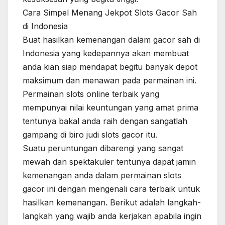
Cara Simpel Menang Jekpot Slots Gacor Sah
di Indonesia
Buat hasilkan kemenangan dalam gacor sah di
Indonesia yang kedepannya akan membuat
anda kian siap mendapat begitu banyak depot
maksimum dan menawan pada permainan ini.
Permainan slots online terbaik yang
mempunyai nilai keuntungan yang amat prima
tentunya bakal anda raih dengan sangatlah
gampang di biro judi slots gacor itu.
Suatu peruntungan dibarengi yang sangat
mewah dan spektakuler tentunya dapat jamin
kemenangan anda dalam permainan slots
gacor ini dengan mengenali cara terbaik untuk
hasilkan kemenangan. Berikut adalah langkah-
langkah yang wajib anda kerjakan apabila ingin