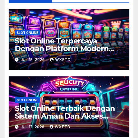
SLOT ONLINE
Slot Online Terpercaya
Dengan Platform Modern
Dan Game Terlengkap untuk
JUL 18, 2026
WXETD
Pengalaman Seru dan Aman
SLOT ONLINE
Slot Online Terbaik Dengan
Sistem Aman Dan Akses
Cepat untuk Pengalaman
JUL 17, 2026
WXETD
Bermain Tanpa Hambatan