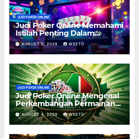
JUDI POKER ONLINE
Judi Poker Online Memahami
Istilah Penting Dalam
Permainan Kartu Digital
AUGUST 5, 2026
WXETD
dengan Mudah dan Seru
JUDI POKER ONLINE
Judi Poker Online Mengenal
Perkembangan Permainan
Poker Di Era Modern Secara
AUGUST 4, 2026
WXETD
Mudah dan Seru