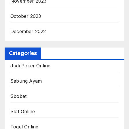
November 2023
October 2023
December 2022
Categories
Judi Poker Online
Sabung Ayam
Sbobet
Slot Online
Togel Online