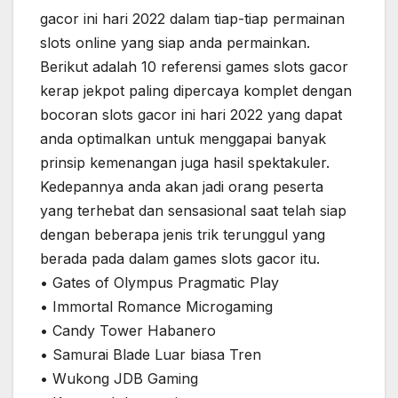
gacor ini hari 2022 dalam tiap-tiap permainan
slots online yang siap anda permainkan.
Berikut adalah 10 referensi games slots gacor
kerap jekpot paling dipercaya komplet dengan
bocoran slots gacor ini hari 2022 yang dapat
anda optimalkan untuk menggapai banyak
prinsip kemenangan juga hasil spektakuler.
Kedepannya anda akan jadi orang peserta
yang terhebat dan sensasional saat telah siap
dengan beberapa jenis trik terunggul yang
berada pada dalam games slots gacor itu.
• Gates of Olympus Pragmatic Play
• Immortal Romance Microgaming
• Candy Tower Habanero
• Samurai Blade Luar biasa Tren
• Wukong JDB Gaming