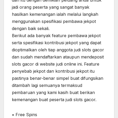
dari itu dengan demikian peluang anda untuk
jadi orang peserta yang sangat banyak
hasilkan kemenangan ialah melalui langkah
menggunakan spesifikasi pembawa jekpot
dengan baik sekali.
Berikut ada banyak feature pembawa jekpot
serta spesifikasi kontribusi jekpot yang dapat
dioptimalkan oleh tiap anggota judi slots gacor
dan sudah mendaftarkan ataupun mendeposit
slots gacor di website judi online ini. Feature
penyebab jekpot dan kontribusi jekpot itu
pastinya benar-benar simpel buat difungsikan
ditambah lagi semuanya termaksud
pembaruan yang kami kasih buat berikan
kemenangan buat peserta judi slots gacor.
• Free Spins