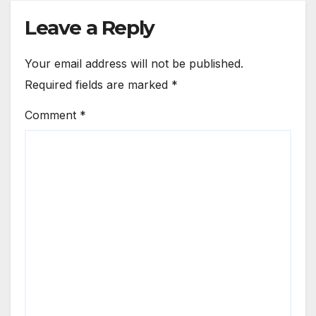
Leave a Reply
Your email address will not be published.
Required fields are marked
*
Comment
*