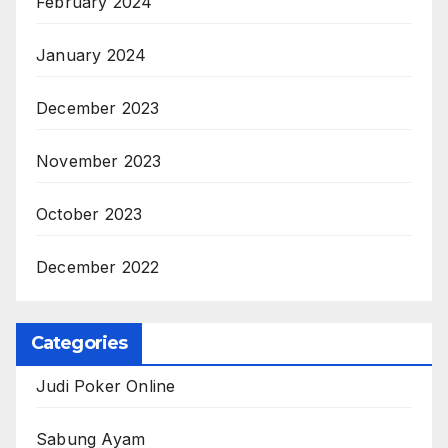
February 2024
January 2024
December 2023
November 2023
October 2023
December 2022
Categories
Judi Poker Online
Sabung Ayam