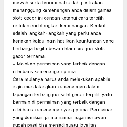
mewah serta fenomenal sudah pasti akan
menanggung kemenangan anda dalam games
slots gacor ini dengan ketahui cara terpilih
untuk mendatangkan kemenangan. Berikut
adalah langkah-langkah yang perlu anda
kerjakan kalau ingin hasilkan keuntungan yang
berharga begitu besar dalam biro judi slots
gacor ternama.
• Mainkan permainan yang terbaik dengan
nilai baris kemenangan prima
Cara mulanya harus anda melakukan apabila
ingin mendatangkan kemenangan dalam
lapangan terbang judi selat gacor terpilih yaitu
bermain di permainan yang terbaik dengan
nilai baris kemenangan yang prima. Permainan
yang demikian prima namun juga menawan
sudah pasti bisa menjadi suatu loyalitas