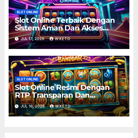
SLOT ONLINE
Slot Online Terbaik Dengan
Sistem Aman Dan Akses
Cepat untuk Pengalaman
JUL 17, 2026
WXETD
Bermain Tanpa Hambatan
SLOT ONLINE
Slot Online Resmi Dengan
RTP Transparan Dan
Permainan Populer untuk
JUL 16, 2026
WXETD
Pengalaman Seru dan Jujur