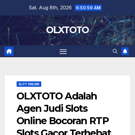
Skip
Sat. Aug 8th, 2026
6:51:00 AM
to
content
OLXTOTO
SLOT ONLINE
OLXTOTO Adalah
Agen Judi Slots
Online Bocoran RTP
Slots Gacor Terhebat