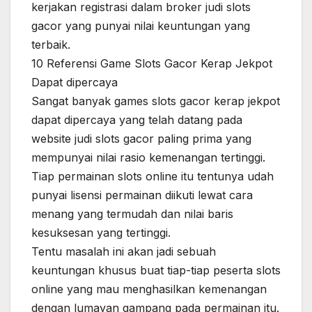
kerjakan registrasi dalam broker judi slots
gacor yang punyai nilai keuntungan yang
terbaik.
10 Referensi Game Slots Gacor Kerap Jekpot
Dapat dipercaya
Sangat banyak games slots gacor kerap jekpot
dapat dipercaya yang telah datang pada
website judi slots gacor paling prima yang
mempunyai nilai rasio kemenangan tertinggi.
Tiap permainan slots online itu tentunya udah
punyai lisensi permainan diikuti lewat cara
menang yang termudah dan nilai baris
kesuksesan yang tertinggi.
Tentu masalah ini akan jadi sebuah
keuntungan khusus buat tiap-tiap peserta slots
online yang mau menghasilkan kemenangan
dengan lumayan gampang pada permainan itu.