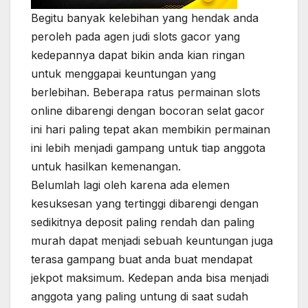
Begitu banyak kelebihan yang hendak anda
peroleh pada agen judi slots gacor yang
kedepannya dapat bikin anda kian ringan
untuk menggapai keuntungan yang
berlebihan. Beberapa ratus permainan slots
online dibarengi dengan bocoran selat gacor
ini hari paling tepat akan membikin permainan
ini lebih menjadi gampang untuk tiap anggota
untuk hasilkan kemenangan.
Belumlah lagi oleh karena ada elemen
kesuksesan yang tertinggi dibarengi dengan
sedikitnya deposit paling rendah dan paling
murah dapat menjadi sebuah keuntungan juga
terasa gampang buat anda buat mendapat
jekpot maksimum. Kedepan anda bisa menjadi
anggota yang paling untung di saat sudah