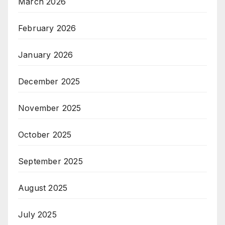
March 2026
February 2026
January 2026
December 2025
November 2025
October 2025
September 2025
August 2025
July 2025