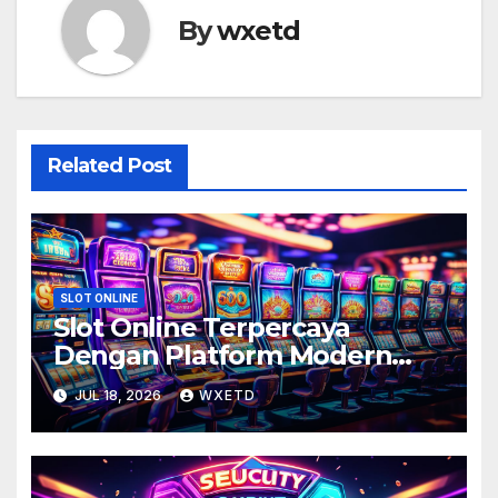
By
wxetd
Related Post
SLOT ONLINE
Slot Online Terpercaya
Dengan Platform Modern
Dan Game Terlengkap untuk
JUL 18, 2026
WXETD
Pengalaman Seru dan Aman