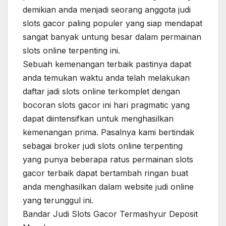
demikian anda menjadi seorang anggota judi
slots gacor paling populer yang siap mendapat
sangat banyak untung besar dalam permainan
slots online terpenting ini.
Sebuah kemenangan terbaik pastinya dapat
anda temukan waktu anda telah melakukan
daftar jadi slots online terkomplet dengan
bocoran slots gacor ini hari pragmatic yang
dapat diintensifkan untuk menghasilkan
kemenangan prima. Pasalnya kami bertindak
sebagai broker judi slots online terpenting
yang punya beberapa ratus permainan slots
gacor terbaik dapat bertambah ringan buat
anda menghasilkan dalam website judi online
yang terunggul ini.
Bandar Judi Slots Gacor Termashyur Deposit