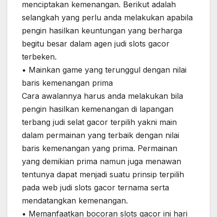
menciptakan kemenangan. Berikut adalah
selangkah yang perlu anda melakukan apabila
pengin hasilkan keuntungan yang berharga
begitu besar dalam agen judi slots gacor
terbeken.
• Mainkan game yang terunggul dengan nilai
baris kemenangan prima
Cara awalannya harus anda melakukan bila
pengin hasilkan kemenangan di lapangan
terbang judi selat gacor terpilih yakni main
dalam permainan yang terbaik dengan nilai
baris kemenangan yang prima. Permainan
yang demikian prima namun juga menawan
tentunya dapat menjadi suatu prinsip terpilih
pada web judi slots gacor ternama serta
mendatangkan kemenangan.
• Memanfaatkan bocoran slots gacor ini hari