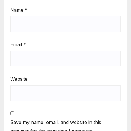
Name
*
Email
*
Website
Save my name, email, and website in this