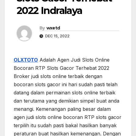
2022 Indralaya
By
wxetd
DEC 15, 2022
OLXTOTO
Adalah Agen Judi Slots Online
Bocoran RTP Slots Gacor Terhebat 2022
Broker judi slots online terbaik dengan
bocoran slots gacor ini hari sudah pasti telah
datang dalam permainan slots online terbaik
dan terutama yang demikian simpel buat anda
menangi. Kemenangan paling besar dalam
agen judi slots online bocoran RTP slots gacor
terpilih itu sudah pasti bakal hasilkan banyak
peraturan buat hasilkan kemenangan. Dengan