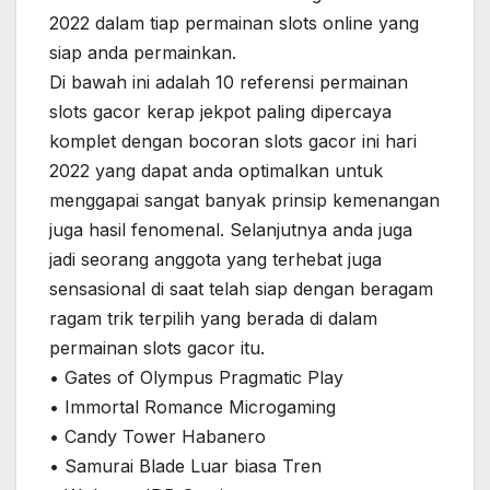
2022 dalam tiap permainan slots online yang
siap anda permainkan.
Di bawah ini adalah 10 referensi permainan
slots gacor kerap jekpot paling dipercaya
komplet dengan bocoran slots gacor ini hari
2022 yang dapat anda optimalkan untuk
menggapai sangat banyak prinsip kemenangan
juga hasil fenomenal. Selanjutnya anda juga
jadi seorang anggota yang terhebat juga
sensasional di saat telah siap dengan beragam
ragam trik terpilih yang berada di dalam
permainan slots gacor itu.
• Gates of Olympus Pragmatic Play
• Immortal Romance Microgaming
• Candy Tower Habanero
• Samurai Blade Luar biasa Tren