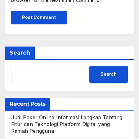
browser for the next time I comment.
Search
Search
Recent Posts
Judi Poker Online Informasi Lengkap Tentang
Fitur dan Teknologi Platform Digital yang
Ramah Pengguna