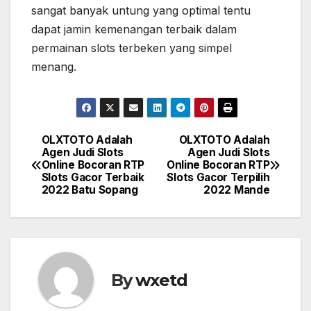
sangat banyak untung yang optimal tentu
dapat jamin kemenangan terbaik dalam
permainan slots terbeken yang simpel
menang.
OLXTOTO Adalah
OLXTOTO Adalah
Post
Agen Judi Slots
Agen Judi Slots
Online Bocoran RTP
Online Bocoran RTP
navigation
Slots Gacor Terbaik
Slots Gacor Terpilih
2022 Batu Sopang
2022 Mande
By
wxetd