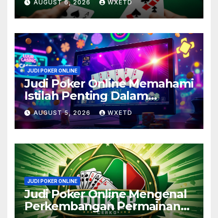
AUGUST 6, 2026
WXETD
yang Ramah Pengguna
JUDI POKER ONLINE
Judi Poker Online Memahami
Istilah Penting Dalam
Permainan Kartu Digital
AUGUST 5, 2026
WXETD
dengan Mudah dan Seru
JUDI POKER ONLINE
Judi Poker Online Mengenal
Perkembangan Permainan