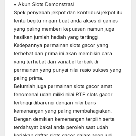
• Akun Slots Demonstrasi
Spek penyebab jekpot dan kontribusi jekpot itu
tentu begitu ringan buat anda akses di games
yang paling memberi kepuasan namun juga
hasilkan jumlah hadiah yang tertinggi.
Kedepannya permainan slots gacor yang
terhebat dan prima ini akan membikin cara
yang terhebat dan variabel terbaik di
permainan yang punyai nilai rasio sukses yang
paling prima.
Belumlah juga permainan slots gacor amat
fenomenal udah miliki nilai RTP slots gacor
tertinggi dibarengi dengan nilai baris
kemenangan yang paling membahagiakan.
Dengan demikian kemenangan terpilih serta
terdahsyat bakal anda peroleh saat udah
kerjakan daftar slots gacor dalam agen judi