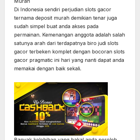
Murah
Di Indonesia sendiri perjudian slots gacor
ternama deposit murah demikian tenar juga
sudah simpel buat anda akses pada
permainan. Kemenangan anggota adalah salah
satunya arah dari terdapatnya biro judi slots
gacor terbeken komplet dengan bocoran slots
gacor pragmatic ini hari yang nanti dapat anda
memakai dengan baik sekali.
Banyak kelebihan yang bakal anda peroleh