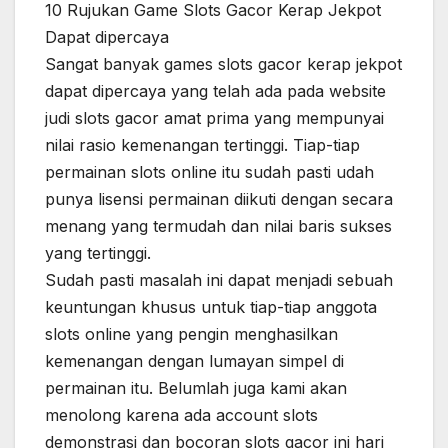
10 Rujukan Game Slots Gacor Kerap Jekpot
Dapat dipercaya
Sangat banyak games slots gacor kerap jekpot
dapat dipercaya yang telah ada pada website
judi slots gacor amat prima yang mempunyai
nilai rasio kemenangan tertinggi. Tiap-tiap
permainan slots online itu sudah pasti udah
punya lisensi permainan diikuti dengan secara
menang yang termudah dan nilai baris sukses
yang tertinggi.
Sudah pasti masalah ini dapat menjadi sebuah
keuntungan khusus untuk tiap-tiap anggota
slots online yang pengin menghasilkan
kemenangan dengan lumayan simpel di
permainan itu. Belumlah juga kami akan
menolong karena ada account slots
demonstrasi dan bocoran slots gacor ini hari