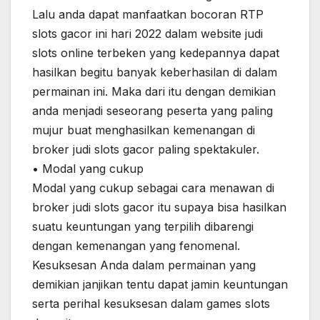
Lalu anda dapat manfaatkan bocoran RTP
slots gacor ini hari 2022 dalam website judi
slots online terbeken yang kedepannya dapat
hasilkan begitu banyak keberhasilan di dalam
permainan ini. Maka dari itu dengan demikian
anda menjadi seseorang peserta yang paling
mujur buat menghasilkan kemenangan di
broker judi slots gacor paling spektakuler.
• Modal yang cukup
Modal yang cukup sebagai cara menawan di
broker judi slots gacor itu supaya bisa hasilkan
suatu keuntungan yang terpilih dibarengi
dengan kemenangan yang fenomenal.
Kesuksesan Anda dalam permainan yang
demikian janjikan tentu dapat jamin keuntungan
serta perihal kesuksesan dalam games slots