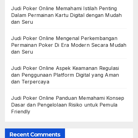
Judi Poker Online Memahami Istilah Penting
Dalam Permainan Kartu Digital dengan Mudah
dan Seru
Judi Poker Online Mengenal Perkembangan
Permainan Poker Di Era Modern Secara Mudah
dan Seru
Judi Poker Online Aspek Keamanan Regulasi
dan Penggunaan Platform Digital yang Aman
dan Terpercaya
Judi Poker Online Panduan Memahami Konsep
Dasar dan Pengelolaan Risiko untuk Pemula
Friendly
Recent Comments