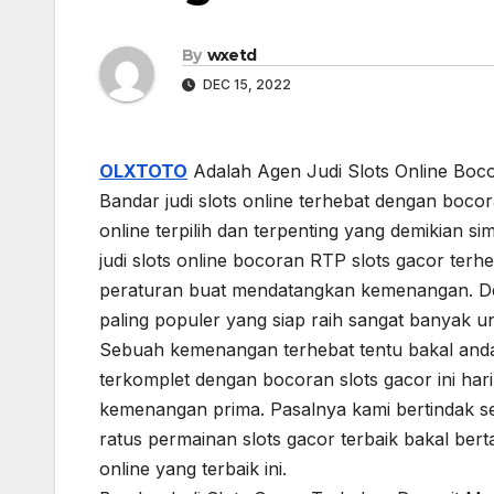
By
wxetd
DEC 15, 2022
OLXTOTO
Adalah Agen Judi Slots Online Boc
Bandar judi slots online terhebat dengan bocora
online terpilih dan terpenting yang demikian 
judi slots online bocoran RTP slots gacor ter
peraturan buat mendatangkan kemenangan. Deng
paling populer yang siap raih sangat banyak un
Sebuah kemenangan terhebat tentu bakal anda p
terkomplet dengan bocoran slots gacor ini har
kemenangan prima. Pasalnya kami bertindak seba
ratus permainan slots gacor terbaik bakal be
online yang terbaik ini.