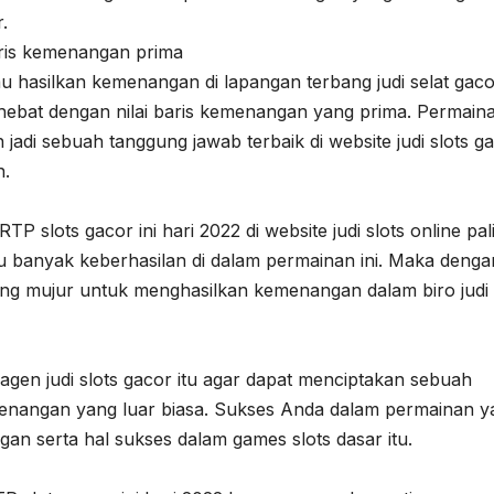
.
aris kemenangan prima
 hasilkan kemenangan di lapangan terbang judi selat gaco
hebat dengan nilai baris kemenangan yang prima. Permain
adi sebuah tanggung jawab terbaik di website judi slots g
n.
 slots gacor ini hari 2022 di website judi slots online pal
u banyak keberhasilan di dalam permainan ini. Maka denga
ling mujur untuk menghasilkan kemenangan dalam biro judi 
en judi slots gacor itu agar dapat menciptakan sebuah
menangan yang luar biasa. Sukses Anda dalam permainan y
gan serta hal sukses dalam games slots dasar itu.