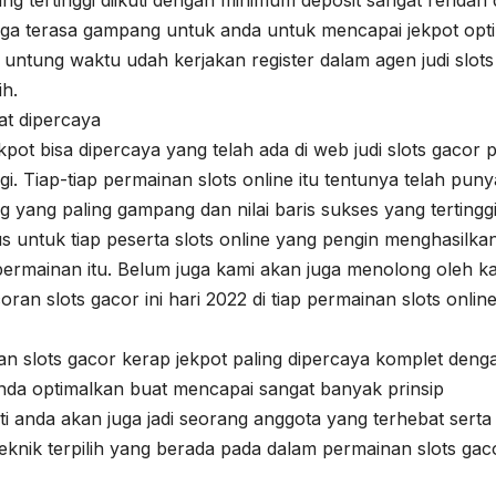
ng tertinggi diikuti dengan minimum deposit sangat rendah
uga terasa gampang untuk anda untuk mencapai jekpot opti
untung waktu udah kerjakan register dalam agen judi slots
ih.
t dipercaya
ot bisa dipercaya yang telah ada di web judi slots gacor p
gi. Tiap-tiap permainan slots online itu tentunya telah puny
g yang paling gampang dan nilai baris sukses yang tertinggi
us untuk tiap peserta slots online yang pengin menghasilka
mainan itu. Belum juga kami akan juga menolong oleh k
an slots gacor ini hari 2022 di tiap permainan slots onlin
nan slots gacor kerap jekpot paling dipercaya komplet deng
anda optimalkan buat mencapai sangat banyak prinsip
 anda akan juga jadi seorang anggota yang terhebat serta
eknik terpilih yang berada pada dalam permainan slots gac