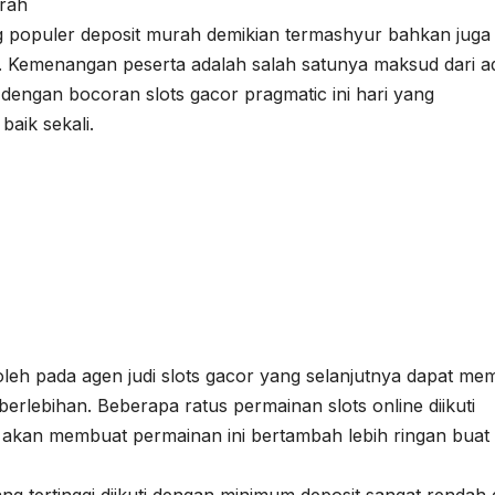
urah
ling populer deposit murah demikian termashyur bahkan juga
. Kemenangan peserta adalah salah satunya maksud dari a
 dengan bocoran slots gacor pragmatic ini hari yang
aik sekali.
leh pada agen judi slots gacor yang selanjutnya dapat mem
erlebihan. Beberapa ratus permainan slots online diikuti
t akan membuat permainan ini bertambah lebih ringan buat 