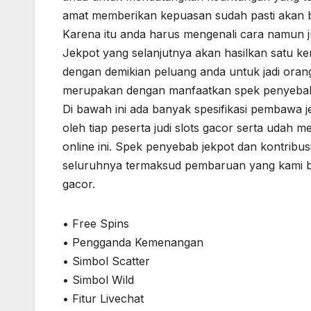
amat memberikan kepuasan sudah pasti akan 
Karena itu anda harus mengenali cara namun 
Jekpot yang selanjutnya akan hasilkan satu k
dengan demikian peluang anda untuk jadi or
merupakan dengan manfaatkan spek penyebab j
Di bawah ini ada banyak spesifikasi pembawa 
oleh tiap peserta judi slots gacor serta udah 
online ini. Spek penyebab jekpot dan kontribus
seluruhnya termaksud pembaruan yang kami be
gacor.
• Free Spins
• Pengganda Kemenangan
• Simbol Scatter
• Simbol Wild
• Fitur Livechat