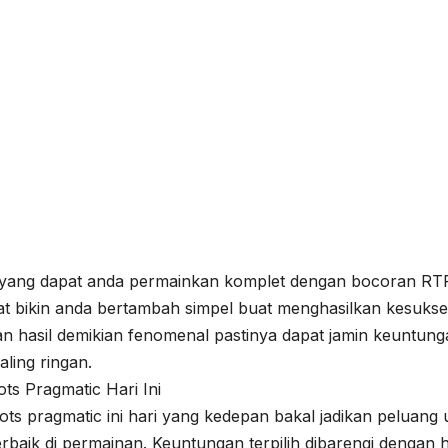
d yang dapat anda permainkan komplet dengan bocoran RT
pat bikin anda bertambah simpel buat menghasilkan kesuks
an hasil demikian fenomenal pastinya dapat jamin keuntun
ling ringan.
ts Pragmatic Hari Ini
ots pragmatic ini hari yang kedepan bakal jadikan peluang 
aik di permainan. Keuntungan terpilih dibarengi dengan h