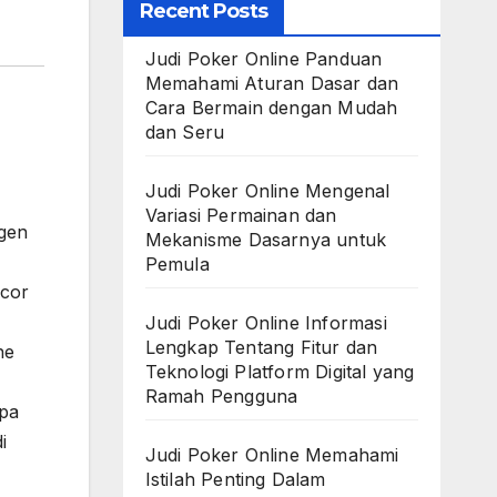
Recent Posts
Judi Poker Online Panduan
Memahami Aturan Dasar dan
Cara Bermain dengan Mudah
dan Seru
Judi Poker Online Mengenal
Variasi Permainan dan
agen
Mekanisme Dasarnya untuk
Pemula
acor
Judi Poker Online Informasi
Lengkap Tentang Fitur dan
ne
Teknologi Platform Digital yang
Ramah Pengguna
apa
i
Judi Poker Online Memahami
Istilah Penting Dalam