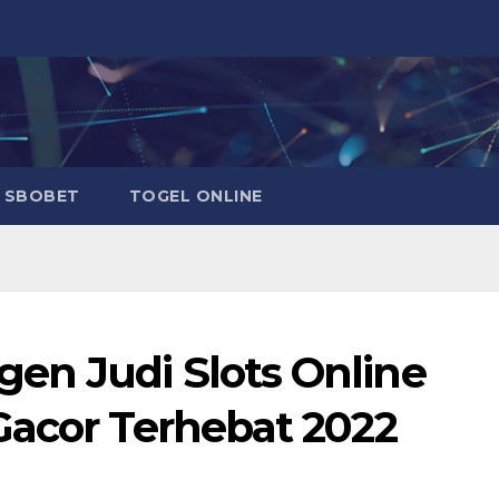
SBOBET
TOGEL ONLINE
en Judi Slots Online
Gacor Terhebat 2022