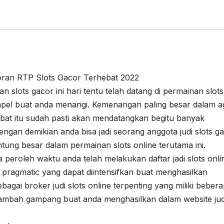
oran RTP Slots Gacor Terhebat 2022
n slots gacor ini hari tentu telah datang di permainan slots
simpel buat anda menangi. Kemenangan paling besar dalam 
hebat itu sudah pasti akan mendatangkan begitu banyak
an demikian anda bisa jadi seorang anggota judi slots g
tung besar dalam permainan slots online terutama ini.
eroleh waktu anda telah melakukan daftar jadi slots onli
i pragmatic yang dapat diintensifkan buat menghasilkan
gai broker judi slots online terpenting yang miliki beber
rtambah gampang buat anda menghasilkan dalam website jud