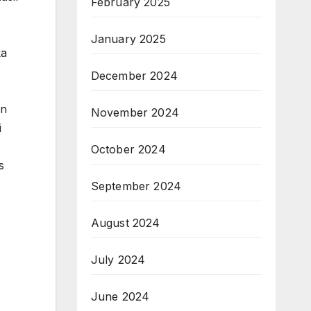
February 2025
January 2025
ka
December 2024
an
November 2024
i
October 2024
s
September 2024
August 2024
July 2024
June 2024