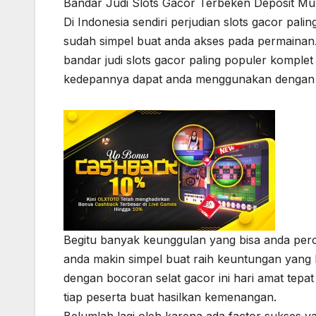
Bandar Judi Slots Gacor Terbeken Deposit M
Di Indonesia sendiri perjudian slots gacor pa
sudah simpel buat anda akses pada permainan
bandar judi slots gacor paling populer komplet
kedepannya dapat anda menggunakan dengan b
Begitu banyak keunggulan yang bisa anda pero
anda makin simpel buat raih keuntungan yang b
dengan bocoran selat gacor ini hari amat tepa
tiap peserta buat hasilkan kemenangan.