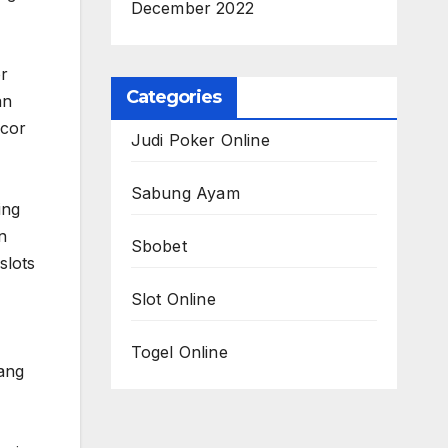
December 2022
r
Categories
an
acor
Judi Poker Online
Sabung Ayam
ing
n
Sbobet
slots
Slot Online
Togel Online
ang