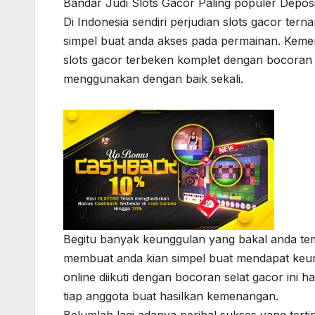
Bandar Judi Slots Gacor Paling populer Depos
Di Indonesia sendiri perjudian slots gacor te
simpel buat anda akses pada permainan. Kemen
slots gacor terbeken komplet dengan bocoran s
menggunakan dengan baik sekali.
Begitu banyak keunggulan yang bakal anda te
membuat anda kian simpel buat mendapat keun
online diikuti dengan bocoran selat gacor ini ha
tiap anggota buat hasilkan kemenangan.