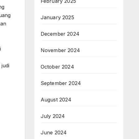
February 2025
ng
luang
January 2025
kan
December 2024
i
November 2024
judi
October 2024
September 2024
August 2024
July 2024
June 2024