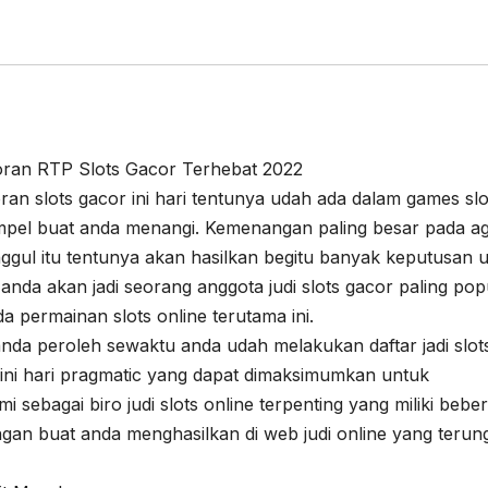
oran RTP Slots Gacor Terhebat 2022
ran slots gacor ini hari tentunya udah ada dalam games slo
impel buat anda menangi. Kemenangan paling besar pada a
unggul itu tentunya akan hasilkan begitu banyak keputusan 
a akan jadi seorang anggota judi slots gacor paling pop
a permainan slots online terutama ini.
da peroleh sewaktu anda udah melakukan daftar jadi slot
 ini hari pragmatic yang dapat dimaksimumkan untuk
sebagai biro judi slots online terpenting yang miliki bebe
ingan buat anda menghasilkan di web judi online yang terun