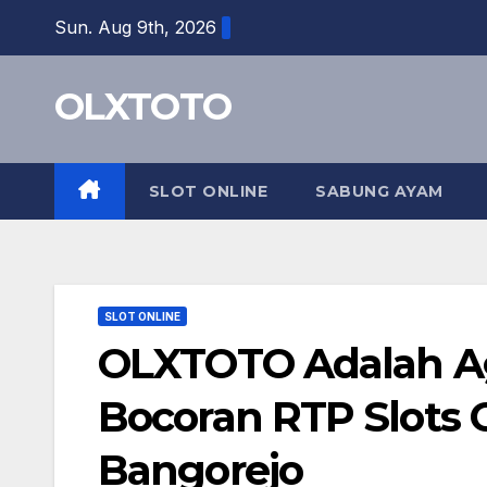
Skip
Sun. Aug 9th, 2026
to
content
OLXTOTO
SLOT ONLINE
SABUNG AYAM
SLOT ONLINE
OLXTOTO Adalah Ag
Bocoran RTP Slots 
Bangorejo