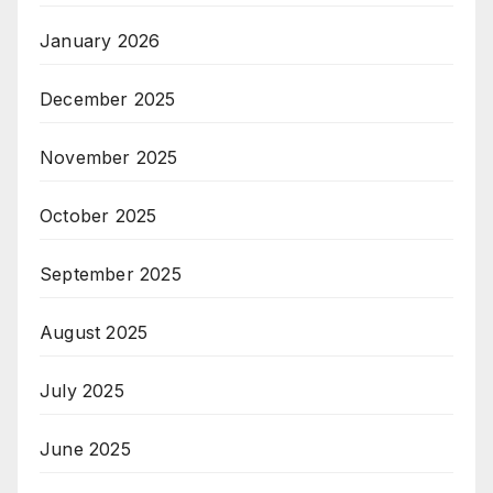
January 2026
December 2025
November 2025
October 2025
September 2025
August 2025
July 2025
June 2025