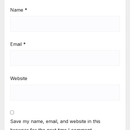
Name
*
Email
*
Website
Save my name, email, and website in this