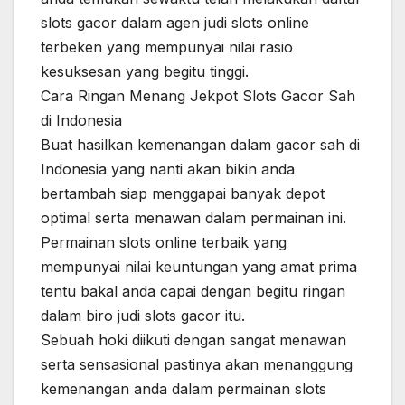
slots gacor dalam agen judi slots online
terbeken yang mempunyai nilai rasio
kesuksesan yang begitu tinggi.
Cara Ringan Menang Jekpot Slots Gacor Sah
di Indonesia
Buat hasilkan kemenangan dalam gacor sah di
Indonesia yang nanti akan bikin anda
bertambah siap menggapai banyak depot
optimal serta menawan dalam permainan ini.
Permainan slots online terbaik yang
mempunyai nilai keuntungan yang amat prima
tentu bakal anda capai dengan begitu ringan
dalam biro judi slots gacor itu.
Sebuah hoki diikuti dengan sangat menawan
serta sensasional pastinya akan menanggung
kemenangan anda dalam permainan slots