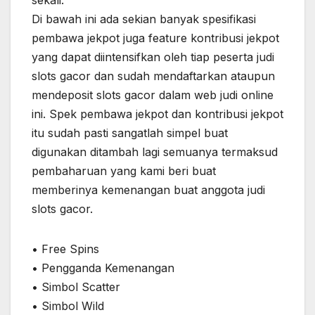
sekali.
Di bawah ini ada sekian banyak spesifikasi
pembawa jekpot juga feature kontribusi jekpot
yang dapat diintensifkan oleh tiap peserta judi
slots gacor dan sudah mendaftarkan ataupun
mendeposit slots gacor dalam web judi online
ini. Spek pembawa jekpot dan kontribusi jekpot
itu sudah pasti sangatlah simpel buat
digunakan ditambah lagi semuanya termaksud
pembaharuan yang kami beri buat
memberinya kemenangan buat anggota judi
slots gacor.
• Free Spins
• Pengganda Kemenangan
• Simbol Scatter
• Simbol Wild