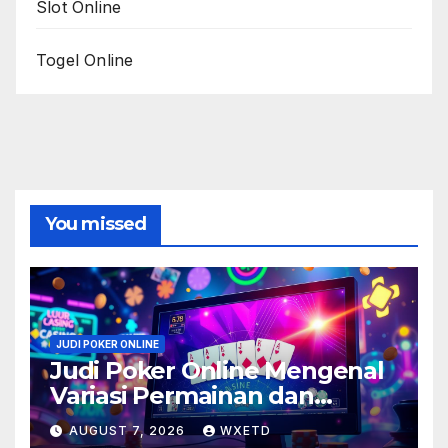
Slot Online
Togel Online
You missed
JUDI POKER ONLINE
Judi Poker Online Mengenal
Variasi Permainan dan
Mekanisme Dasarnya untuk
AUGUST 7, 2026
WXETD
Pemula