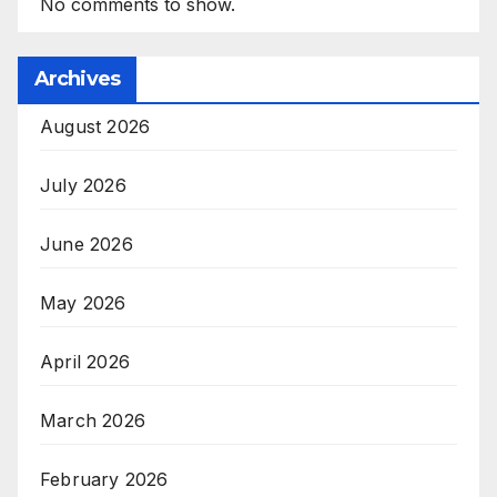
No comments to show.
Archives
August 2026
July 2026
June 2026
May 2026
April 2026
March 2026
February 2026