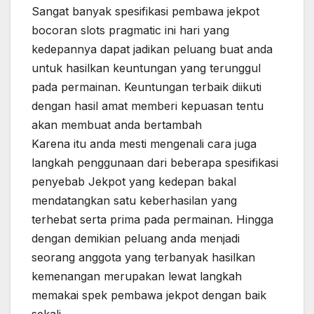
Sangat banyak spesifikasi pembawa jekpot
bocoran slots pragmatic ini hari yang
kedepannya dapat jadikan peluang buat anda
untuk hasilkan keuntungan yang terunggul
pada permainan. Keuntungan terbaik diikuti
dengan hasil amat memberi kepuasan tentu
akan membuat anda bertambah
Karena itu anda mesti mengenali cara juga
langkah penggunaan dari beberapa spesifikasi
penyebab Jekpot yang kedepan bakal
mendatangkan satu keberhasilan yang
terhebat serta prima pada permainan. Hingga
dengan demikian peluang anda menjadi
seorang anggota yang terbanyak hasilkan
kemenangan merupakan lewat langkah
memakai spek pembawa jekpot dengan baik