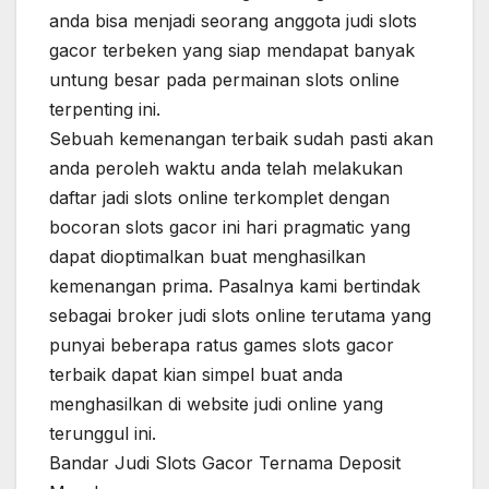
anda bisa menjadi seorang anggota judi slots
gacor terbeken yang siap mendapat banyak
untung besar pada permainan slots online
terpenting ini.
Sebuah kemenangan terbaik sudah pasti akan
anda peroleh waktu anda telah melakukan
daftar jadi slots online terkomplet dengan
bocoran slots gacor ini hari pragmatic yang
dapat dioptimalkan buat menghasilkan
kemenangan prima. Pasalnya kami bertindak
sebagai broker judi slots online terutama yang
punyai beberapa ratus games slots gacor
terbaik dapat kian simpel buat anda
menghasilkan di website judi online yang
terunggul ini.
Bandar Judi Slots Gacor Ternama Deposit