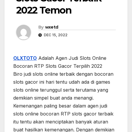
2022 Temon
By
wxetd
DEC 15, 2022
OLXTOTO
Adalah Agen Judi Slots Online
Bocoran RTP Slots Gacor Terpilih 2022
Biro judi slots online terbaik dengan bocoran
slots gacor ini hari tentu udah ada di games
slots online terunggul serta terutama yang
demikian simpel buat anda menangi.
Kemenangan paling besar dalam agen judi
slots online bocoran RTP slots gacor terbaik
itu tentu akan menciptakan banyak aturan
buat hasilkan kemenangan. Dengan demikian