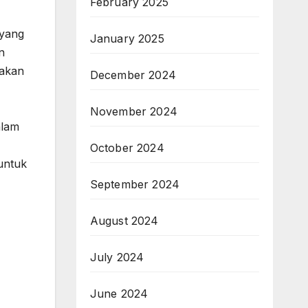
February 2025
 yang
January 2025
n
pakan
December 2024
November 2024
alam
October 2024
untuk
September 2024
August 2024
July 2024
June 2024