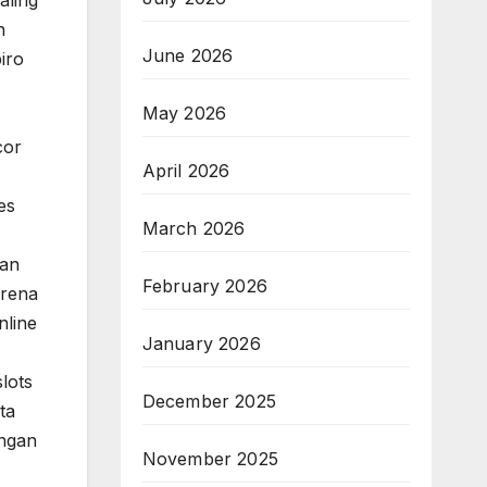
aling
h
June 2026
iro
May 2026
cor
April 2026
es
March 2026
kan
February 2026
arena
nline
January 2026
lots
December 2025
ta
engan
November 2025