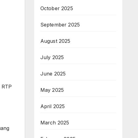
October 2025
September 2025
August 2025
July 2025
June 2025
n RTP
May 2025
April 2025
March 2025
uang