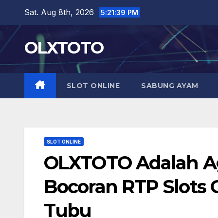
Skip
Sat. Aug 8th, 2026
5:21:40 PM
to
content
OLXTOTO
SLOT ONLINE
SABUNG AYAM
SLOT ONLINE
OLXTOTO Adalah Ag
Bocoran RTP Slots 
Tubu