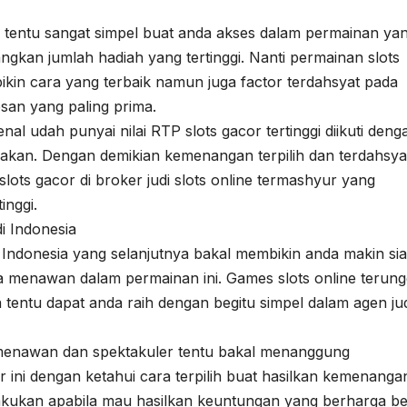
u tentu sangat simpel buat anda akses dalam permainan ya
kan jumlah hadiah yang tertinggi. Nanti permainan slots
ikin cara yang terbaik namun juga factor terdahsyat pada
san yang paling prima.
al udah punyai nilai RTP slots gacor tertinggi diikuti deng
akan. Dengan demikian kemenangan terpilih dan terdahsya
lots gacor di broker judi slots online termashyur yang
inggi.
i Indonesia
Indonesia yang selanjutnya bakal membikin anda makin si
 menawan dalam permainan ini. Games slots online terung
 tentu dapat anda raih dengan begitu simpel dalam agen ju
 menawan dan spektakuler tentu bakal menanggung
ini dengan ketahui cara terpilih buat hasilkan kemenanga
akukan apabila mau hasilkan keuntungan yang berharga be