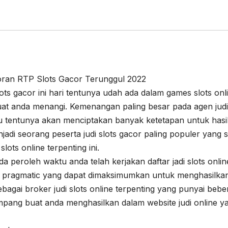
oran RTP Slots Gacor Terunggul 2022
slots gacor ini hari tentunya udah ada dalam games slots onl
uat anda menangi. Kemenangan paling besar pada agen judi
itu tentunya akan menciptakan banyak ketetapan untuk hasi
di seorang peserta judi slots gacor paling populer yang s
ots online terpenting ini.
 peroleh waktu anda telah kerjakan daftar jadi slots onlin
ri pragmatic yang dapat dimaksimumkan untuk menghasilka
agai broker judi slots online terpenting yang punyai beb
ampang buat anda menghasilkan dalam website judi online y