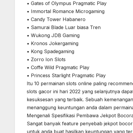
• Gates of Olympus Pragmatic Play
• Immortal Romance Microgaming
• Candy Tower Habanero
• Samurai Blade Luar biasa Tren
• Wukong JDB Gaming
• Kronos Jokergaming
• Kong Spadegaming
• Zorro Ion Slots
• Coffe Wild Pragmatic Play
• Princess Starlight Pragmatic Play
Itu 10 permainan slots online paling recomm
slots gacor ini hari 2022 yang selanjutnya 
kesuksesan yang terbaik. Sebuah kemenangan d
menanggung keuntungan anda dalam permainan 
Mengenali Spesifikasi Pembawa Jekpot Bocoran
Sangat banyak feature penyebab jekpot bocoran
untuk anda buat hasilkan keuntungan yang ter