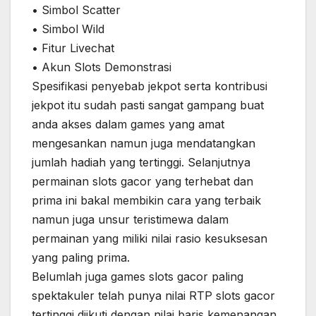
• Simbol Scatter
• Simbol Wild
• Fitur Livechat
• Akun Slots Demonstrasi
Spesifikasi penyebab jekpot serta kontribusi
jekpot itu sudah pasti sangat gampang buat
anda akses dalam games yang amat
mengesankan namun juga mendatangkan
jumlah hadiah yang tertinggi. Selanjutnya
permainan slots gacor yang terhebat dan
prima ini bakal membikin cara yang terbaik
namun juga unsur teristimewa dalam
permainan yang miliki nilai rasio kesuksesan
yang paling prima.
Belumlah juga games slots gacor paling
spektakuler telah punya nilai RTP slots gacor
tertinggi diikuti dengan nilai baris kemenangan