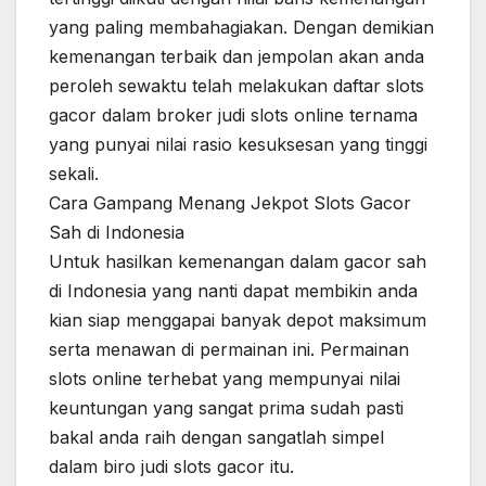
yang paling membahagiakan. Dengan demikian
kemenangan terbaik dan jempolan akan anda
peroleh sewaktu telah melakukan daftar slots
gacor dalam broker judi slots online ternama
yang punyai nilai rasio kesuksesan yang tinggi
sekali.
Cara Gampang Menang Jekpot Slots Gacor
Sah di Indonesia
Untuk hasilkan kemenangan dalam gacor sah
di Indonesia yang nanti dapat membikin anda
kian siap menggapai banyak depot maksimum
serta menawan di permainan ini. Permainan
slots online terhebat yang mempunyai nilai
keuntungan yang sangat prima sudah pasti
bakal anda raih dengan sangatlah simpel
dalam biro judi slots gacor itu.