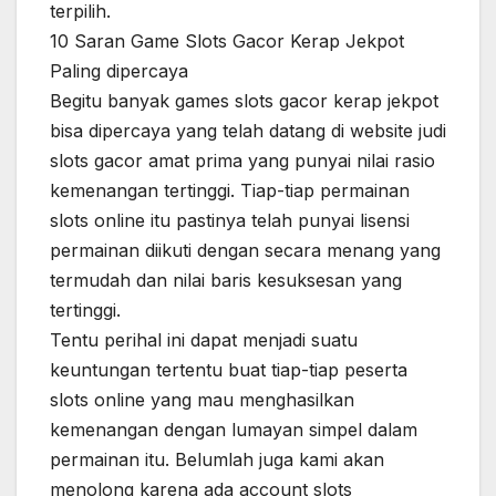
terpilih.
10 Saran Game Slots Gacor Kerap Jekpot
Paling dipercaya
Begitu banyak games slots gacor kerap jekpot
bisa dipercaya yang telah datang di website judi
slots gacor amat prima yang punyai nilai rasio
kemenangan tertinggi. Tiap-tiap permainan
slots online itu pastinya telah punyai lisensi
permainan diikuti dengan secara menang yang
termudah dan nilai baris kesuksesan yang
tertinggi.
Tentu perihal ini dapat menjadi suatu
keuntungan tertentu buat tiap-tiap peserta
slots online yang mau menghasilkan
kemenangan dengan lumayan simpel dalam
permainan itu. Belumlah juga kami akan
menolong karena ada account slots