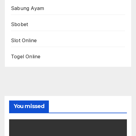
Sabung Ayam
Sbobet
Slot Online
Togel Online
You missed