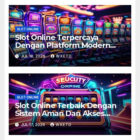
SLOT ONLINE
Slot Online Terpercaya
Dengan Platform Modern
Dan Game Terlengkap untuk
JUL 18, 2026
WXETD
Pengalaman Seru dan Aman
SLOT ONLINE
Slot Online Terbaik Dengan
Sistem Aman Dan Akses
Cepat untuk Pengalaman
JUL 17, 2026
WXETD
Bermain Tanpa Hambatan