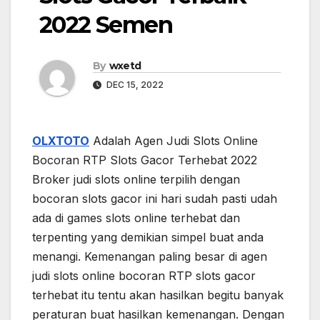
2022 Semen
By
wxetd
DEC 15, 2022
OLXTOTO
Adalah Agen Judi Slots Online
Bocoran RTP Slots Gacor Terhebat 2022
Broker judi slots online terpilih dengan
bocoran slots gacor ini hari sudah pasti udah
ada di games slots online terhebat dan
terpenting yang demikian simpel buat anda
menangi. Kemenangan paling besar di agen
judi slots online bocoran RTP slots gacor
terhebat itu tentu akan hasilkan begitu banyak
peraturan buat hasilkan kemenangan. Dengan