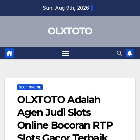
Skip
Sun. Aug 9th, 2026
to
content
OLXTOTO
SLOT ONLINE
OLXTOTO Adalah
Agen Judi Slots
Online Bocoran RTP
Slots Gacor Terbaik