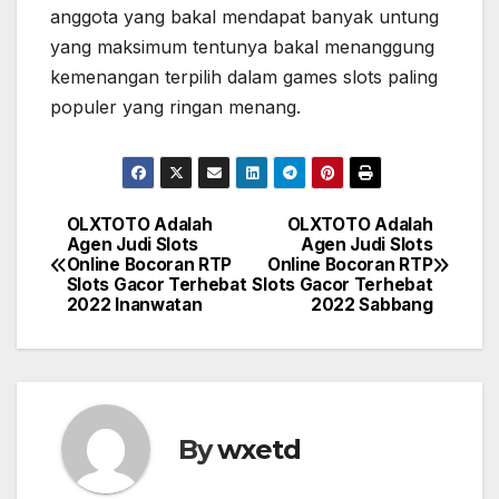
anggota yang bakal mendapat banyak untung
yang maksimum tentunya bakal menanggung
kemenangan terpilih dalam games slots paling
populer yang ringan menang.
OLXTOTO Adalah
OLXTOTO Adalah
Post
Agen Judi Slots
Agen Judi Slots
Online Bocoran RTP
Online Bocoran RTP
navigation
Slots Gacor Terhebat
Slots Gacor Terhebat
2022 Inanwatan
2022 Sabbang
By
wxetd