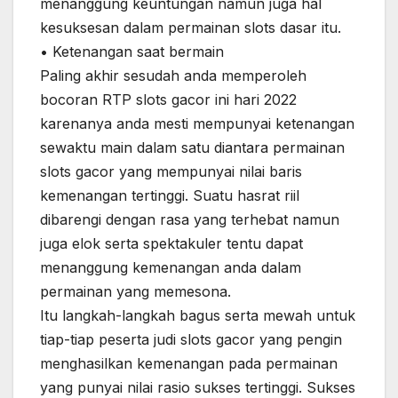
menanggung keuntungan namun juga hal
kesuksesan dalam permainan slots dasar itu.
• Ketenangan saat bermain
Paling akhir sesudah anda memperoleh
bocoran RTP slots gacor ini hari 2022
karenanya anda mesti mempunyai ketenangan
sewaktu main dalam satu diantara permainan
slots gacor yang mempunyai nilai baris
kemenangan tertinggi. Suatu hasrat riil
dibarengi dengan rasa yang terhebat namun
juga elok serta spektakuler tentu dapat
menanggung kemenangan anda dalam
permainan yang memesona.
Itu langkah-langkah bagus serta mewah untuk
tiap-tiap peserta judi slots gacor yang pengin
menghasilkan kemenangan pada permainan
yang punyai nilai rasio sukses tertinggi. Sukses