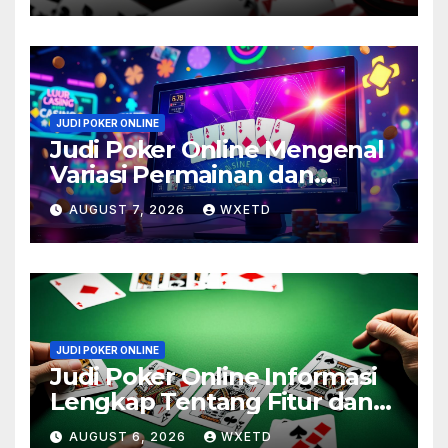
JUDI POKER ONLINE
Judi Poker Online Mengenal
Variasi Permainan dan
Mekanisme Dasarnya untuk
AUGUST 7, 2026
WXETD
Pemula
JUDI POKER ONLINE
Judi Poker Online Informasi
Lengkap Tentang Fitur dan
Teknologi Platform Digital
AUGUST 6, 2026
WXETD