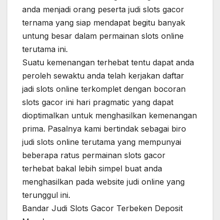
anda menjadi orang peserta judi slots gacor
ternama yang siap mendapat begitu banyak
untung besar dalam permainan slots online
terutama ini.
Suatu kemenangan terhebat tentu dapat anda
peroleh sewaktu anda telah kerjakan daftar
jadi slots online terkomplet dengan bocoran
slots gacor ini hari pragmatic yang dapat
dioptimalkan untuk menghasilkan kemenangan
prima. Pasalnya kami bertindak sebagai biro
judi slots online terutama yang mempunyai
beberapa ratus permainan slots gacor
terhebat bakal lebih simpel buat anda
menghasilkan pada website judi online yang
terunggul ini.
Bandar Judi Slots Gacor Terbeken Deposit