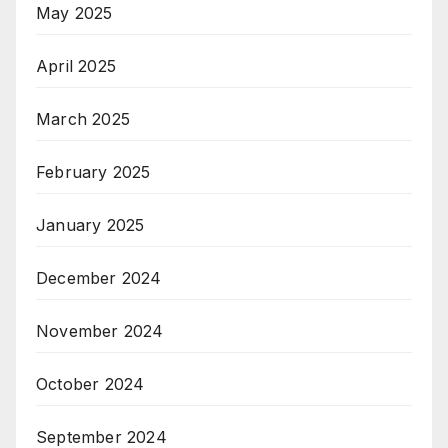
May 2025
April 2025
March 2025
February 2025
January 2025
December 2024
November 2024
October 2024
September 2024