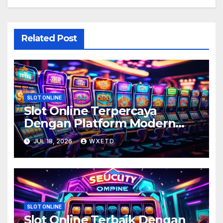
Related Post
SLOT ONLINE
Slot Online Terpercaya
Dengan Platform Modern
Dan Game Terlengkap untuk
JUL 18, 2026
WXETD
Pengalaman Seru dan Aman
SLOT ONLINE
Slot Online Terbaik Dengan