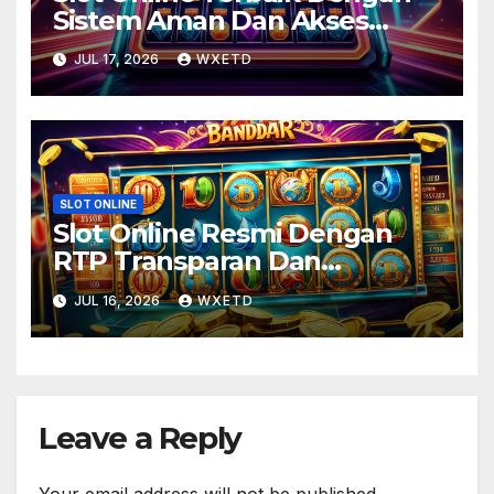
Sistem Aman Dan Akses
Cepat untuk Pengalaman
JUL 17, 2026
WXETD
Bermain Tanpa Hambatan
SLOT ONLINE
Slot Online Resmi Dengan
RTP Transparan Dan
Permainan Populer untuk
JUL 16, 2026
WXETD
Pengalaman Seru dan Jujur
Leave a Reply
Your email address will not be published.