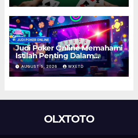
yang Ramah Pengguna
JUDI POKER ONLINE
Judi Poker Online Memahami
Istilah Penting Dalam
Permainan Kartu Digital
AUGUST 5, 2026
WXETD
dengan Mudah dan Seru
OLXTOTO