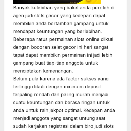
Banyak kelebihan yang bakal anda peroleh di
agen judi slots gacor yang kedepan dapat
membikin anda bertambah gampang untuk
mendapat keuntungan yang berlebihan.
Beberapa ratus permainan slots online diikuti
dengan bocoran selat gacor ini hari sangat
tepat dapat membikin permainan ini jadi lebih
gampang buat tiap-tiap anggota untuk
menciptakan kemenangan.
Belum pula karena ada factor sukses yang
tertinggi diikuti dengan minimum deposit
terpaling rendah dan paling murah menjadi
suatu keuntungan dan berasa ringan untuk
anda untuk raih jekpot optimal. Kedepan anda
menjadi anggota yang sangat untung saat
sudah kerjakan registrasi dalam biro judi slots