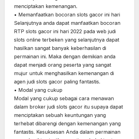
menciptakan kemenangan.
• Memanfaatkan bocoran slots gacor ini hari
Selanjutnya anda dapat manfaatkan bocoran
RTP slots gacor ini hari 2022 pada web judi
slots online terbeken yang selanjutnya dapat
hasilkan sangat banyak keberhasilan di
permainan ini. Maka dengan demikian anda
dapat menjadi orang peserta yang sangat
mujur untuk menghasilkan kemenangan di
agen judi slots gacor paling fantastis.
• Modal yang cukup
Modal yang cukup sebagai cara menawan
dalam broker judi slots gacor itu supaya dapat
menciptakan sebuah keuntungan yang
terhebat dibarengi dengan kemenangan yang
fantastis. Kesuksesan Anda dalam permainan