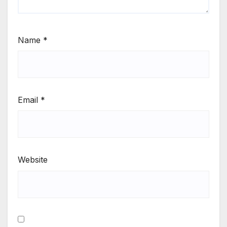
Name
*
Email
*
Website