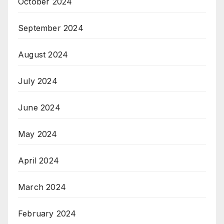
October 2024
September 2024
August 2024
July 2024
June 2024
May 2024
April 2024
March 2024
February 2024