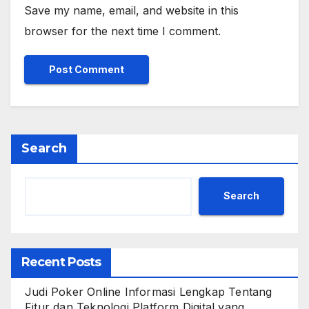
Save my name, email, and website in this
browser for the next time I comment.
Search
Search
Recent Posts
Judi Poker Online Informasi Lengkap Tentang
Fitur dan Teknologi Platform Digital yang