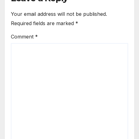
Your email address will not be published.
Required fields are marked
*
Comment
*