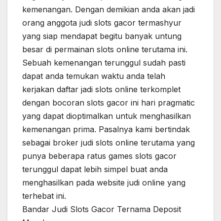
kemenangan. Dengan demikian anda akan jadi
orang anggota judi slots gacor termashyur
yang siap mendapat begitu banyak untung
besar di permainan slots online terutama ini.
Sebuah kemenangan terunggul sudah pasti
dapat anda temukan waktu anda telah
kerjakan daftar jadi slots online terkomplet
dengan bocoran slots gacor ini hari pragmatic
yang dapat dioptimalkan untuk menghasilkan
kemenangan prima. Pasalnya kami bertindak
sebagai broker judi slots online terutama yang
punya beberapa ratus games slots gacor
terunggul dapat lebih simpel buat anda
menghasilkan pada website judi online yang
terhebat ini.
Bandar Judi Slots Gacor Ternama Deposit