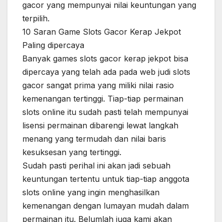
gacor yang mempunyai nilai keuntungan yang
terpilih.
10 Saran Game Slots Gacor Kerap Jekpot
Paling dipercaya
Banyak games slots gacor kerap jekpot bisa
dipercaya yang telah ada pada web judi slots
gacor sangat prima yang miliki nilai rasio
kemenangan tertinggi. Tiap-tiap permainan
slots online itu sudah pasti telah mempunyai
lisensi permainan dibarengi lewat langkah
menang yang termudah dan nilai baris
kesuksesan yang tertinggi.
Sudah pasti perihal ini akan jadi sebuah
keuntungan tertentu untuk tiap-tiap anggota
slots online yang ingin menghasilkan
kemenangan dengan lumayan mudah dalam
permainan itu. Belumlah juga kami akan