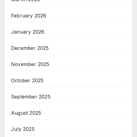
February 2026
January 2026
December 2025
November 2025
October 2025
September 2025
August 2025
July 2025