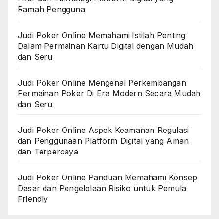
Ramah Pengguna
Judi Poker Online Memahami Istilah Penting
Dalam Permainan Kartu Digital dengan Mudah
dan Seru
Judi Poker Online Mengenal Perkembangan
Permainan Poker Di Era Modern Secara Mudah
dan Seru
Judi Poker Online Aspek Keamanan Regulasi
dan Penggunaan Platform Digital yang Aman
dan Terpercaya
Judi Poker Online Panduan Memahami Konsep
Dasar dan Pengelolaan Risiko untuk Pemula
Friendly