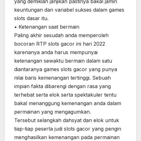
yang demikian janjikan pastinya bakal jamin
keuntungan dan variabel sukses dalam games
slots dasar itu.
• Ketenangan saat bermain
Paling akhir sesudah anda memperoleh
bocoran RTP slots gacor ini hari 2022
karenanya anda harus mempunyai
ketenangan sewaktu bermain dalam satu
diantaranya games slots gacor yang punya
nilai baris kemenangan tertinggi. Sebuah
impian fakta dibarengi dengan rasa yang
terhebat serta elok serta spektakuler tentu
bakal menanggung kemenangan anda dalam
permainan yang mengagumkan.
Tersebut selangkah dahsyat dan elok untuk
tiap-tiap peserta judi slots gacor yang pengin
menghasilkan kemenangan pada permainan