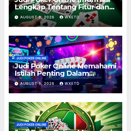
Lengkap Tentang Fitur dan
Teknologi Platform Digital
AUGUST 6, 2026
WXETD
yang Ramah Pengguna
JUDI POKER ONLINE
Judi Poker Online Memahami
Istilah Penting Dalam
Permainan Kartu Digital
AUGUST 5, 2026
WXETD
dengan Mudah dan Seru
JUDI POKER ONLINE