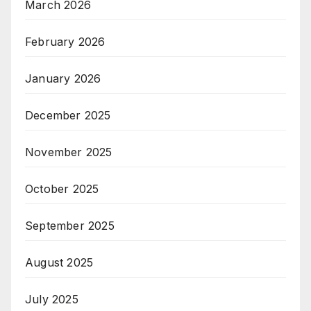
March 2026
February 2026
January 2026
December 2025
November 2025
October 2025
September 2025
August 2025
July 2025