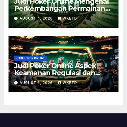
Judi Poker Online Mengenal
Perkembangan Permainan
Poker Di Era Modern Secara
AUGUST 4, 2026
WXETD
Mudah dan Seru
JUDI POKER ONLINE
Judi Poker Online Aspek
Keamanan Regulasi dan
Penggunaan Platform Digital
AUGUST 3, 2026
WXETD
yang Aman dan Terpercaya