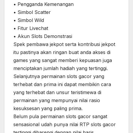
• Pengganda Kemenangan
• Simbol Scatter
• Simbol Wild
• Fitur Livechat
• Akun Slots Demonstrasi
Spek pembawa jekpot serta kontribusi jekpot
itu pastinya akan ringan buat anda akses di
games yang sangat memberi kepuasan juga
menciptakan jumlah hadiah yang tertinggi.
Selanjutnya permainan slots gacor yang
terhebat dan prima ini dapat membikin cara
yang terhebat dan unsur teristimewa di
permainan yang mempunyai nilai rasio
kesuksesan yang paling prima.
Belum pula permainan slots gacor sangat
sensasional udah punya nilai RTP slots gacor
tertinggi dibarengi dengan nilai baris