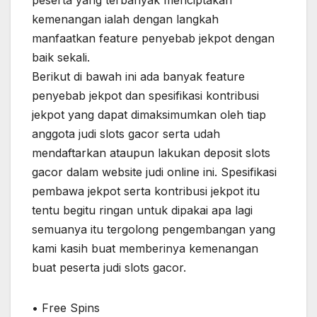
peserta yang terbanyak menciptakan
kemenangan ialah dengan langkah
manfaatkan feature penyebab jekpot dengan
baik sekali.
Berikut di bawah ini ada banyak feature
penyebab jekpot dan spesifikasi kontribusi
jekpot yang dapat dimaksimumkan oleh tiap
anggota judi slots gacor serta udah
mendaftarkan ataupun lakukan deposit slots
gacor dalam website judi online ini. Spesifikasi
pembawa jekpot serta kontribusi jekpot itu
tentu begitu ringan untuk dipakai apa lagi
semuanya itu tergolong pengembangan yang
kami kasih buat memberinya kemenangan
buat peserta judi slots gacor.
• Free Spins