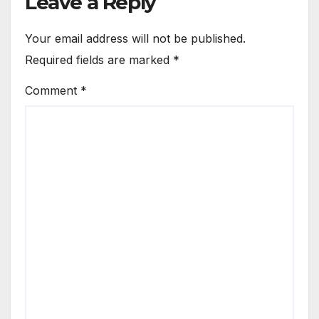
Leave a Reply
Your email address will not be published.
Required fields are marked
*
Comment
*