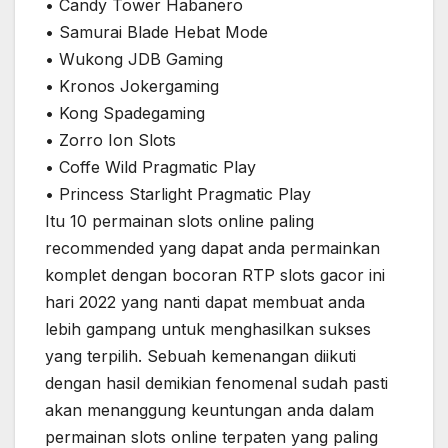
• Candy Tower Habanero
• Samurai Blade Hebat Mode
• Wukong JDB Gaming
• Kronos Jokergaming
• Kong Spadegaming
• Zorro Ion Slots
• Coffe Wild Pragmatic Play
• Princess Starlight Pragmatic Play
Itu 10 permainan slots online paling
recommended yang dapat anda permainkan
komplet dengan bocoran RTP slots gacor ini
hari 2022 yang nanti dapat membuat anda
lebih gampang untuk menghasilkan sukses
yang terpilih. Sebuah kemenangan diikuti
dengan hasil demikian fenomenal sudah pasti
akan menanggung keuntungan anda dalam
permainan slots online terpaten yang paling