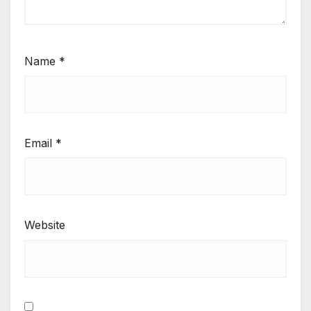
Name
*
Email
*
Website