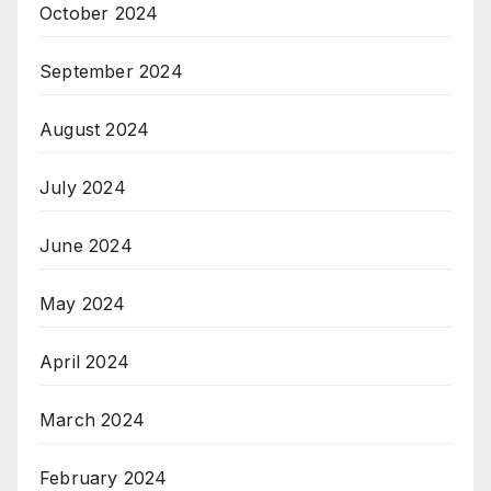
October 2024
September 2024
August 2024
July 2024
June 2024
May 2024
April 2024
March 2024
February 2024