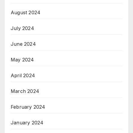
August 2024
July 2024
June 2024
May 2024
April 2024
March 2024
February 2024
January 2024