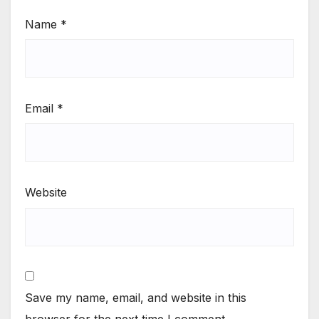
Name
*
Email
*
Website
Save my name, email, and website in this