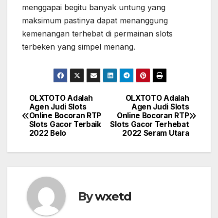
menggapai begitu banyak untung yang
maksimum pastinya dapat menanggung
kemenangan terhebat di permainan slots
terbeken yang simpel menang.
OLXTOTO Adalah
OLXTOTO Adalah
Post
Agen Judi Slots
Agen Judi Slots
Online Bocoran RTP
Online Bocoran RTP
navigation
Slots Gacor Terbaik
Slots Gacor Terhebat
2022 Belo
2022 Seram Utara
By
wxetd