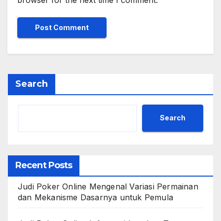
browser for the next time I comment.
Search
Search
Recent Posts
Judi Poker Online Mengenal Variasi Permainan
dan Mekanisme Dasarnya untuk Pemula