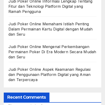
Judi Poker Online Informasi Lengkap Tentang
Fitur dan Teknologi Platform Digital yang
Ramah Pengguna
Judi Poker Online Memahami Istilah Penting
Dalam Permainan Kartu Digital dengan Mudah
dan Seru
Judi Poker Online Mengenal Perkembangan
Permainan Poker Di Era Modern Secara Mudah
dan Seru
Judi Poker Online Aspek Keamanan Regulasi
dan Penggunaan Platform Digital yang Aman
dan Terpercaya
Recent Comments