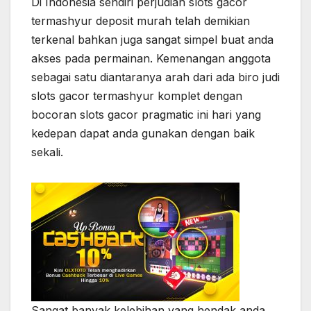
Di Indonesia sendiri perjudian slots gacor
termashyur deposit murah telah demikian
terkenal bahkan juga sangat simpel buat anda
akses pada permainan. Kemenangan anggota
sebagai satu diantaranya arah dari ada biro judi
slots gacor termashyur komplet dengan
bocoran slots gacor pragmatic ini hari yang
kedepan dapat anda gunakan dengan baik
sekali.
Sangat banyak kelebihan yang hendak anda