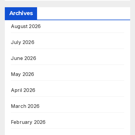
Archives
August 2026
July 2026
June 2026
May 2026
April 2026
March 2026
February 2026