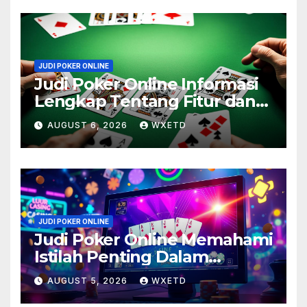
JUDI POKER ONLINE
Judi Poker Online Informasi
Lengkap Tentang Fitur dan
Teknologi Platform Digital
AUGUST 6, 2026
WXETD
yang Ramah Pengguna
JUDI POKER ONLINE
Judi Poker Online Memahami
Istilah Penting Dalam
Permainan Kartu Digital
AUGUST 5, 2026
WXETD
dengan Mudah dan Seru