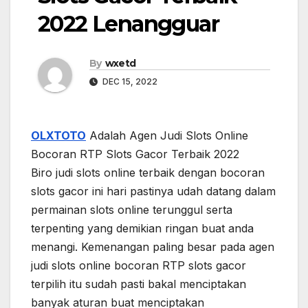
2022 Lenangguar
By
wxetd
DEC 15, 2022
OLXTOTO
Adalah Agen Judi Slots Online
Bocoran RTP Slots Gacor Terbaik 2022
Biro judi slots online terbaik dengan bocoran
slots gacor ini hari pastinya udah datang dalam
permainan slots online terunggul serta
terpenting yang demikian ringan buat anda
menangi. Kemenangan paling besar pada agen
judi slots online bocoran RTP slots gacor
terpilih itu sudah pasti bakal menciptakan
banyak aturan buat menciptakan