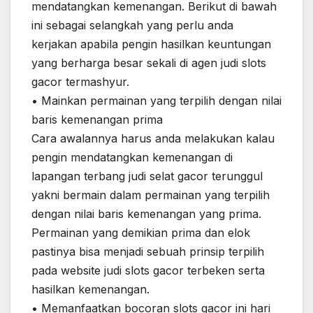
mendatangkan kemenangan. Berikut di bawah
ini sebagai selangkah yang perlu anda
kerjakan apabila pengin hasilkan keuntungan
yang berharga besar sekali di agen judi slots
gacor termashyur.
• Mainkan permainan yang terpilih dengan nilai
baris kemenangan prima
Cara awalannya harus anda melakukan kalau
pengin mendatangkan kemenangan di
lapangan terbang judi selat gacor terunggul
yakni bermain dalam permainan yang terpilih
dengan nilai baris kemenangan yang prima.
Permainan yang demikian prima dan elok
pastinya bisa menjadi sebuah prinsip terpilih
pada website judi slots gacor terbeken serta
hasilkan kemenangan.
• Memanfaatkan bocoran slots gacor ini hari