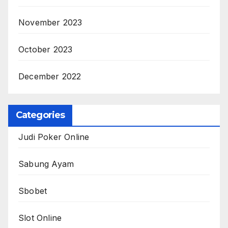
November 2023
October 2023
December 2022
Categories
Judi Poker Online
Sabung Ayam
Sbobet
Slot Online