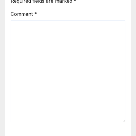
Required fields are marked
*
Comment
*