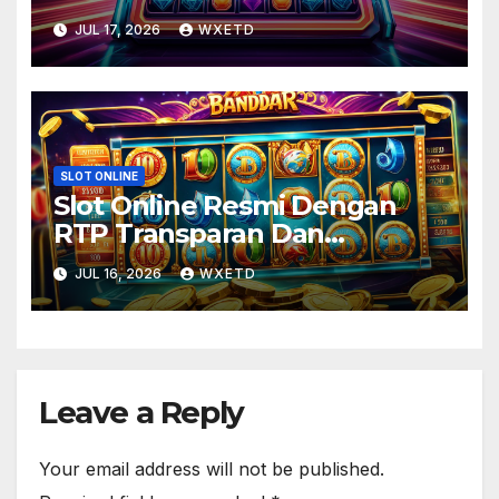
Cepat untuk Pengalaman
JUL 17, 2026
WXETD
Bermain Tanpa Hambatan
SLOT ONLINE
Slot Online Resmi Dengan
RTP Transparan Dan
Permainan Populer untuk
JUL 16, 2026
WXETD
Pengalaman Seru dan Jujur
Leave a Reply
Your email address will not be published.