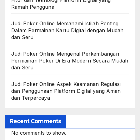
Ramah Pengguna
Judi Poker Online Memahami Istilah Penting
Dalam Permainan Kartu Digital dengan Mudah
dan Seru
Judi Poker Online Mengenal Perkembangan
Permainan Poker Di Era Modern Secara Mudah
dan Seru
Judi Poker Online Aspek Keamanan Regulasi
dan Penggunaan Platform Digital yang Aman
dan Terpercaya
Recent Comments
No comments to show.