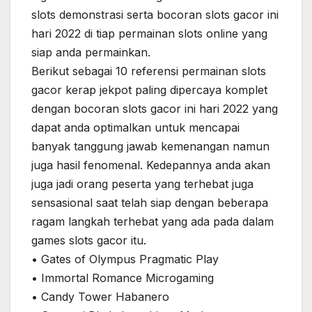
slots demonstrasi serta bocoran slots gacor ini
hari 2022 di tiap permainan slots online yang
siap anda permainkan.
Berikut sebagai 10 referensi permainan slots
gacor kerap jekpot paling dipercaya komplet
dengan bocoran slots gacor ini hari 2022 yang
dapat anda optimalkan untuk mencapai
banyak tanggung jawab kemenangan namun
juga hasil fenomenal. Kedepannya anda akan
juga jadi orang peserta yang terhebat juga
sensasional saat telah siap dengan beberapa
ragam langkah terhebat yang ada pada dalam
games slots gacor itu.
• Gates of Olympus Pragmatic Play
• Immortal Romance Microgaming
• Candy Tower Habanero