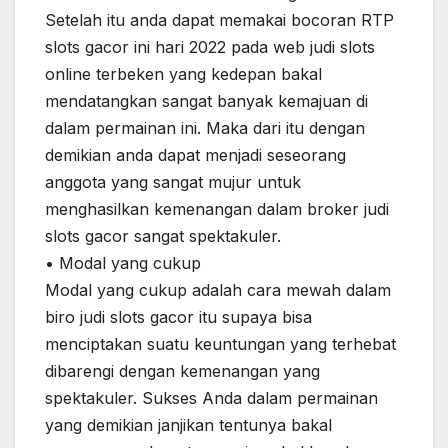
Setelah itu anda dapat memakai bocoran RTP
slots gacor ini hari 2022 pada web judi slots
online terbeken yang kedepan bakal
mendatangkan sangat banyak kemajuan di
dalam permainan ini. Maka dari itu dengan
demikian anda dapat menjadi seseorang
anggota yang sangat mujur untuk
menghasilkan kemenangan dalam broker judi
slots gacor sangat spektakuler.
• Modal yang cukup
Modal yang cukup adalah cara mewah dalam
biro judi slots gacor itu supaya bisa
menciptakan suatu keuntungan yang terhebat
dibarengi dengan kemenangan yang
spektakuler. Sukses Anda dalam permainan
yang demikian janjikan tentunya bakal