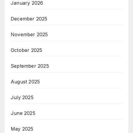
January 2026
December 2025
November 2025
October 2025
September 2025
August 2025
July 2025
June 2025
May 2025