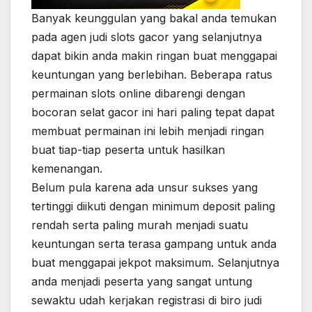
Banyak keunggulan yang bakal anda temukan
pada agen judi slots gacor yang selanjutnya
dapat bikin anda makin ringan buat menggapai
keuntungan yang berlebihan. Beberapa ratus
permainan slots online dibarengi dengan
bocoran selat gacor ini hari paling tepat dapat
membuat permainan ini lebih menjadi ringan
buat tiap-tiap peserta untuk hasilkan
kemenangan.
Belum pula karena ada unsur sukses yang
tertinggi diikuti dengan minimum deposit paling
rendah serta paling murah menjadi suatu
keuntungan serta terasa gampang untuk anda
buat menggapai jekpot maksimum. Selanjutnya
anda menjadi peserta yang sangat untung
sewaktu udah kerjakan registrasi di biro judi