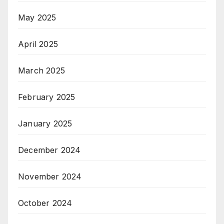
May 2025
April 2025
March 2025
February 2025
January 2025
December 2024
November 2024
October 2024