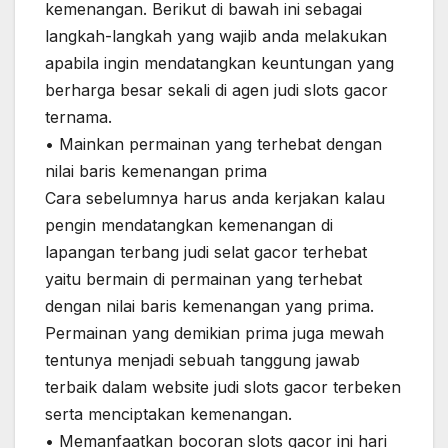
kemenangan. Berikut di bawah ini sebagai
langkah-langkah yang wajib anda melakukan
apabila ingin mendatangkan keuntungan yang
berharga besar sekali di agen judi slots gacor
ternama.
• Mainkan permainan yang terhebat dengan
nilai baris kemenangan prima
Cara sebelumnya harus anda kerjakan kalau
pengin mendatangkan kemenangan di
lapangan terbang judi selat gacor terhebat
yaitu bermain di permainan yang terhebat
dengan nilai baris kemenangan yang prima.
Permainan yang demikian prima juga mewah
tentunya menjadi sebuah tanggung jawab
terbaik dalam website judi slots gacor terbeken
serta menciptakan kemenangan.
• Memanfaatkan bocoran slots gacor ini hari