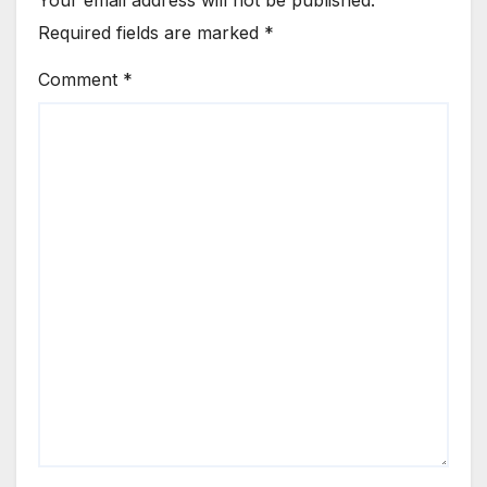
Required fields are marked
*
Comment
*