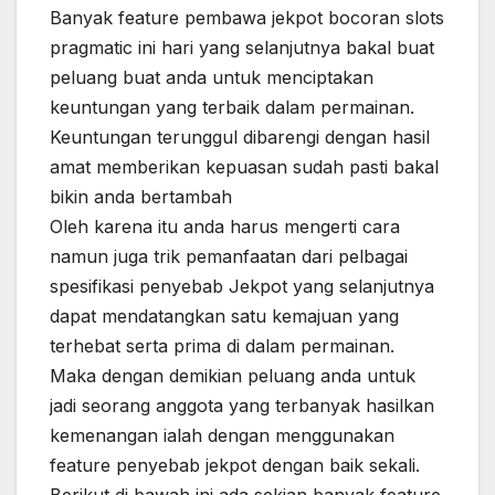
Banyak feature pembawa jekpot bocoran slots
pragmatic ini hari yang selanjutnya bakal buat
peluang buat anda untuk menciptakan
keuntungan yang terbaik dalam permainan.
Keuntungan terunggul dibarengi dengan hasil
amat memberikan kepuasan sudah pasti bakal
bikin anda bertambah
Oleh karena itu anda harus mengerti cara
namun juga trik pemanfaatan dari pelbagai
spesifikasi penyebab Jekpot yang selanjutnya
dapat mendatangkan satu kemajuan yang
terhebat serta prima di dalam permainan.
Maka dengan demikian peluang anda untuk
jadi seorang anggota yang terbanyak hasilkan
kemenangan ialah dengan menggunakan
feature penyebab jekpot dengan baik sekali.