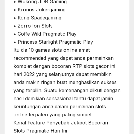
• Wukong JDB Gaming
• Kronos Jokergaming
• Kong Spadegaming
• Zorro Ion Slots
• Coffe Wild Pragmatic Play
• Princess Starlight Pragmatic Play
Itu dia 10 games slots online amat
recommended yang dapat anda permainkan
komplet dengan bocoran RTP slots gacor ini
hari 2022 yang selanjutnya dapat membikin
anda makin ringan buat menghasilkan sukses
yang terpilih. Suatu kemenangan diikuti dengan
hasil demikian sensasional tentu dapat jamin
keuntungan anda dalam permainan slots
online terpaten yang paling simpel.
Kenal Feature Penyebab Jekpot Bocoran
Slots Pragmatic Hari Ini