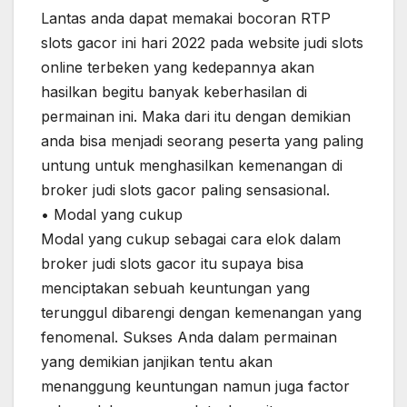
Lantas anda dapat memakai bocoran RTP
slots gacor ini hari 2022 pada website judi slots
online terbeken yang kedepannya akan
hasilkan begitu banyak keberhasilan di
permainan ini. Maka dari itu dengan demikian
anda bisa menjadi seorang peserta yang paling
untung untuk menghasilkan kemenangan di
broker judi slots gacor paling sensasional.
• Modal yang cukup
Modal yang cukup sebagai cara elok dalam
broker judi slots gacor itu supaya bisa
menciptakan sebuah keuntungan yang
terunggul dibarengi dengan kemenangan yang
fenomenal. Sukses Anda dalam permainan
yang demikian janjikan tentu akan
menanggung keuntungan namun juga factor