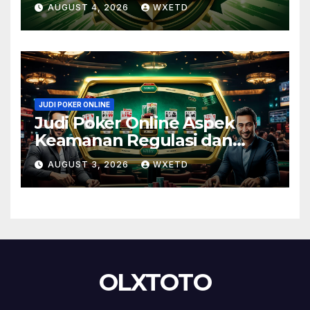
Poker Di Era Modern Secara
AUGUST 4, 2026
WXETD
Mudah dan Seru
JUDI POKER ONLINE
Judi Poker Online Aspek
Keamanan Regulasi dan
Penggunaan Platform Digital
AUGUST 3, 2026
WXETD
yang Aman dan Terpercaya
OLXTOTO