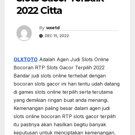
2022 Citta
By
wxetd
DEC 15, 2022
OLXTOTO
Adalah Agen Judi Slots Online
Bocoran RTP Slots Gacor Terpilih 2022
Bandar judi slots online terhebat dengan
bocoran slots gacor ini hari tentu udah datang
di games slots online terpilih serta terutama
yang demikian ringan buat anda menangi.
Kemenangan paling besar dalam agen judi
slots online bocoran RTP slots gacor terpilih
itu pastinya akan hasilkan begitu banyak
keputusan untuk menciptakan kemenangan.