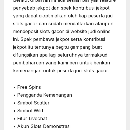
Berikut di bawah ini ada sekian banyak feature
penyebab jekpot dan spek kontribusi jekpot
yang dapat dioptimalkan oleh tiap peserta judi
slots gacor dan sudah mendaftarkan ataupun
mendeposit slots gacor di website judi online
ini. Spek pembawa jekpot serta kontribusi
jekpot itu tentunya begitu gampang buat
difungsikan apa lagi seluruhnya termaksud
pembaharuan yang kami beri untuk berikan
kemenangan untuk peserta judi slots gacor.
• Free Spins
• Pengganda Kemenangan
• Simbol Scatter
• Simbol Wild
• Fitur Livechat
• Akun Slots Demonstrasi