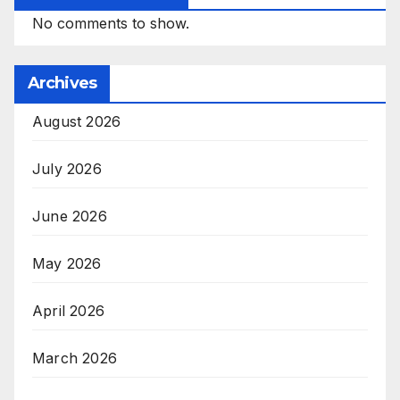
No comments to show.
Archives
August 2026
July 2026
June 2026
May 2026
April 2026
March 2026