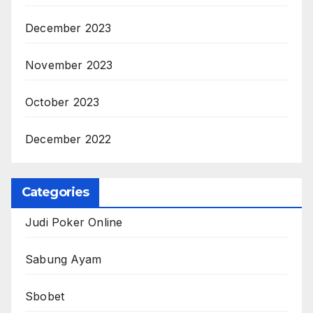
December 2023
November 2023
October 2023
December 2022
Categories
Judi Poker Online
Sabung Ayam
Sbobet