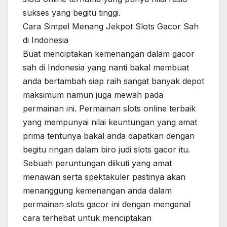
sukses yang begitu tinggi.
Cara Simpel Menang Jekpot Slots Gacor Sah
di Indonesia
Buat menciptakan kemenangan dalam gacor
sah di Indonesia yang nanti bakal membuat
anda bertambah siap raih sangat banyak depot
maksimum namun juga mewah pada
permainan ini. Permainan slots online terbaik
yang mempunyai nilai keuntungan yang amat
prima tentunya bakal anda dapatkan dengan
begitu ringan dalam biro judi slots gacor itu.
Sebuah peruntungan diikuti yang amat
menawan serta spektakuler pastinya akan
menanggung kemenangan anda dalam
permainan slots gacor ini dengan mengenal
cara terhebat untuk menciptakan