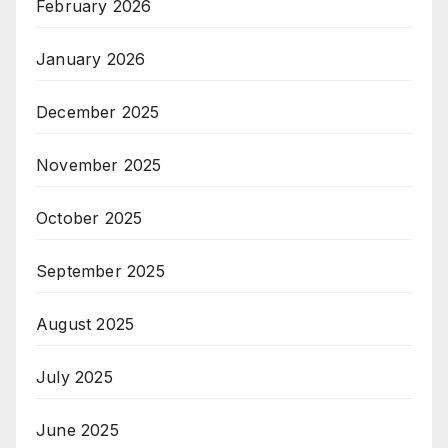
February 2026
January 2026
December 2025
November 2025
October 2025
September 2025
August 2025
July 2025
June 2025