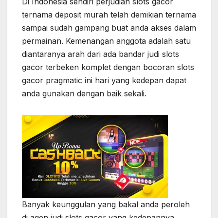
Di Indonesia sendiri perjudian slots gacor
ternama deposit murah telah demikian ternama
sampai sudah gampang buat anda akses dalam
permainan. Kemenangan anggota adalah satu
diantaranya arah dari ada bandar judi slots
gacor terbeken komplet dengan bocoran slots
gacor pragmatic ini hari yang kedepan dapat
anda gunakan dengan baik sekali.
Banyak keunggulan yang bakal anda peroleh
di agen judi slots gacor yang kedepannya