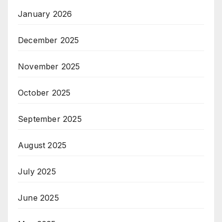
January 2026
December 2025
November 2025
October 2025
September 2025
August 2025
July 2025
June 2025