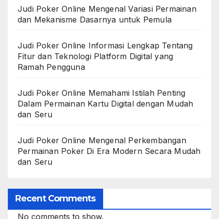
Judi Poker Online Mengenal Variasi Permainan
dan Mekanisme Dasarnya untuk Pemula
Judi Poker Online Informasi Lengkap Tentang
Fitur dan Teknologi Platform Digital yang
Ramah Pengguna
Judi Poker Online Memahami Istilah Penting
Dalam Permainan Kartu Digital dengan Mudah
dan Seru
Judi Poker Online Mengenal Perkembangan
Permainan Poker Di Era Modern Secara Mudah
dan Seru
Recent Comments
No comments to show.