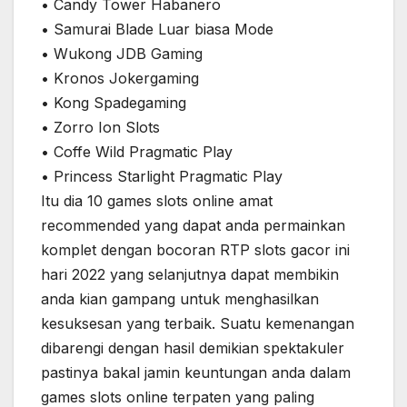
• Candy Tower Habanero
• Samurai Blade Luar biasa Mode
• Wukong JDB Gaming
• Kronos Jokergaming
• Kong Spadegaming
• Zorro Ion Slots
• Coffe Wild Pragmatic Play
• Princess Starlight Pragmatic Play
Itu dia 10 games slots online amat
recommended yang dapat anda permainkan
komplet dengan bocoran RTP slots gacor ini
hari 2022 yang selanjutnya dapat membikin
anda kian gampang untuk menghasilkan
kesuksesan yang terbaik. Suatu kemenangan
dibarengi dengan hasil demikian spektakuler
pastinya bakal jamin keuntungan anda dalam
games slots online terpaten yang paling