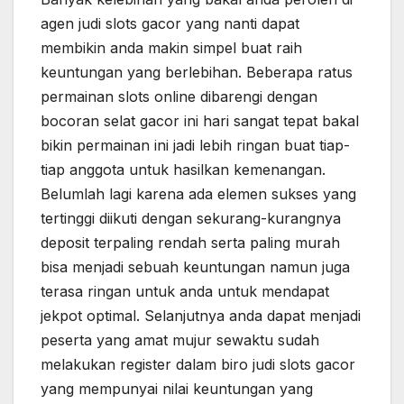
agen judi slots gacor yang nanti dapat
membikin anda makin simpel buat raih
keuntungan yang berlebihan. Beberapa ratus
permainan slots online dibarengi dengan
bocoran selat gacor ini hari sangat tepat bakal
bikin permainan ini jadi lebih ringan buat tiap-
tiap anggota untuk hasilkan kemenangan.
Belumlah lagi karena ada elemen sukses yang
tertinggi diikuti dengan sekurang-kurangnya
deposit terpaling rendah serta paling murah
bisa menjadi sebuah keuntungan namun juga
terasa ringan untuk anda untuk mendapat
jekpot optimal. Selanjutnya anda dapat menjadi
peserta yang amat mujur sewaktu sudah
melakukan register dalam biro judi slots gacor
yang mempunyai nilai keuntungan yang