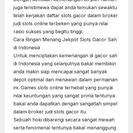
juga teristimewa dapat anda temukan sewaktu
telah kerjakan daftar slots gacor dalam broker
judi slots online terbeken yang punya nilai
rasio sukses yang begitu tinggi.
Cara Ringan Menang Jekpot Slots Gacor Sah
di Indonesia
Untuk menciptakan kemenangan di gacor sah
di Indonesia yang selanjutnya bakal membikin
anda makin siap mencapai sangat banyak
depot optimal dan menawan dalam permainan
ini. Games slots online terhebat yang punyai
nilai keuntungan yang sangat prima tentunya
bakal anda dapatkan dengan sangatlah simpel
dalam broker judi slots gacor itu.
Sebuah hoki dibarengi secara sangat mewah
serta fenomenal tentunya bakal menanggung