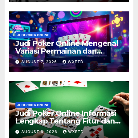
JUDI POKER ONLINE
Judi Poker Online Mengenal
Variasi Permainan dan
Mekanisme Dasarnya untuk
AUGUST 7, 2026
WXETD
Pemula
JUDI POKER ONLINE
Judi Poker Online Informasi
Lengkap Tentang Fitur dan
Teknologi Platform Digital
AUGUST 6, 2026
WXETD
yang Ramah Pengguna