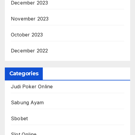
December 2023
November 2023
October 2023
December 2022
Categories
Judi Poker Online
Sabung Ayam
Sbobet
Slot Online