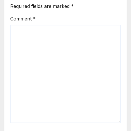
Required fields are marked
*
Comment
*