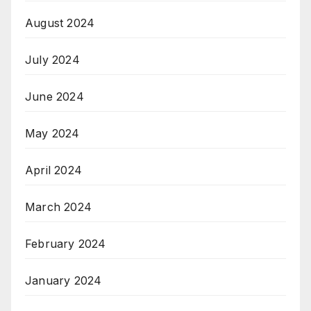
August 2024
July 2024
June 2024
May 2024
April 2024
March 2024
February 2024
January 2024