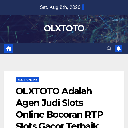
Skip
Sat. Aug 8th, 2026
to
content
OLXTOTO
SLOT ONLINE
OLXTOTO Adalah
Agen Judi Slots
Online Bocoran RTP
Slots Gacor Terbaik