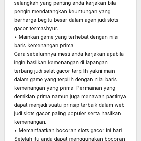
selangkah yang penting anda kerjakan bila
pengin mendatangkan keuntungan yang
berharga begitu besar dalam agen judi slots
gacor termashyur.
• Mainkan game yang terhebat dengan nilai
baris kemenangan prima
Cara sebelumnya mesti anda kerjakan apabila
ingin hasilkan kemenangan di lapangan
terbang judi selat gacor terpilih yakni main
dalam game yang terpilih dengan nilai baris
kemenangan yang prima. Permainan yang
demikian prima namun juga menawan pastinya
dapat menjadi suatu prinsip terbaik dalam web
judi slots gacor paling populer serta hasilkan
kemenangan.
• Memanfaatkan bocoran slots gacor ini hari
Setelah itu anda dapat menggunakan bocoran