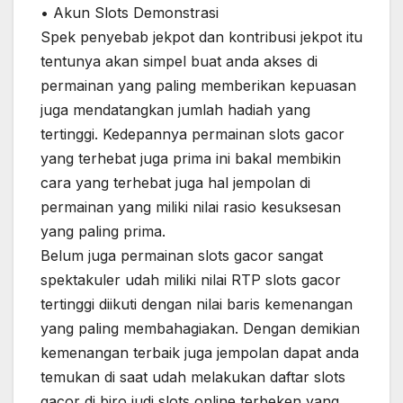
• Akun Slots Demonstrasi
Spek penyebab jekpot dan kontribusi jekpot itu
tentunya akan simpel buat anda akses di
permainan yang paling memberikan kepuasan
juga mendatangkan jumlah hadiah yang
tertinggi. Kedepannya permainan slots gacor
yang terhebat juga prima ini bakal membikin
cara yang terhebat juga hal jempolan di
permainan yang miliki nilai rasio kesuksesan
yang paling prima.
Belum juga permainan slots gacor sangat
spektakuler udah miliki nilai RTP slots gacor
tertinggi diikuti dengan nilai baris kemenangan
yang paling membahagiakan. Dengan demikian
kemenangan terbaik juga jempolan dapat anda
temukan di saat udah melakukan daftar slots
gacor di biro judi slots online terbeken yang