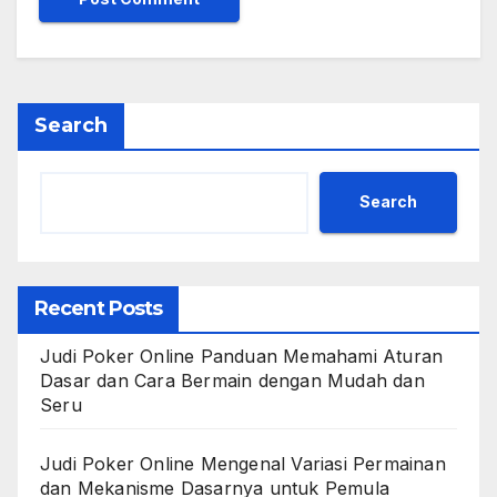
Search
Search
Recent Posts
Judi Poker Online Panduan Memahami Aturan
Dasar dan Cara Bermain dengan Mudah dan
Seru
Judi Poker Online Mengenal Variasi Permainan
dan Mekanisme Dasarnya untuk Pemula