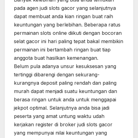
pada agen judi slots gacor yang selanjutnya
dapat membuat anda kian ringan buat raih
keuntungan yang berlebihan. Beberapa ratus
permainan slots online diikuti dengan bocoran
selat gacor ini hari paling tepat bakal membikin
permainan ini bertambah ringan buat tiap
anggota buat hasilkan kemenangan.
Belum pula adanya unsur kesuksesan yang
tertinggi dibarengi dengan sekurang-
kurangnya deposit paling rendah dan paling
murah dapat menjadi suatu keuntungan dan
berasa ringan untuk anda untuk menggapai
jekpot optimal. Selanjutnya anda bisa jadi
peserta yang amat untung waktu udah
kerjakan register di broker judi slots gacor
yang mempunyai nilai keuntungan yang