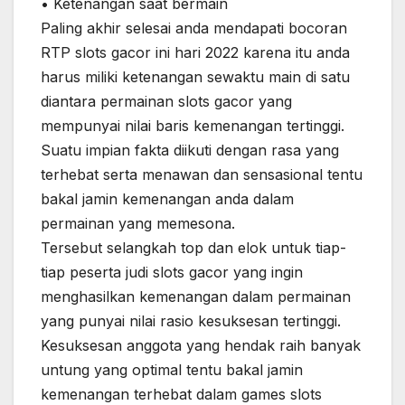
• Ketenangan saat bermain
Paling akhir selesai anda mendapati bocoran
RTP slots gacor ini hari 2022 karena itu anda
harus miliki ketenangan sewaktu main di satu
diantara permainan slots gacor yang
mempunyai nilai baris kemenangan tertinggi.
Suatu impian fakta diikuti dengan rasa yang
terhebat serta menawan dan sensasional tentu
bakal jamin kemenangan anda dalam
permainan yang memesona.
Tersebut selangkah top dan elok untuk tiap-
tiap peserta judi slots gacor yang ingin
menghasilkan kemenangan dalam permainan
yang punyai nilai rasio kesuksesan tertinggi.
Kesuksesan anggota yang hendak raih banyak
untung yang optimal tentu bakal jamin
kemenangan terhebat dalam games slots