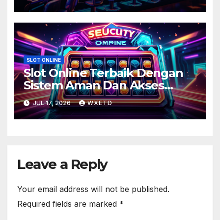
Pengalaman Seru dan Aman
SLOT ONLINE
Slot Online Terbaik Dengan
Sistem Aman Dan Akses
Cepat untuk Pengalaman
JUL 17, 2026
WXETD
Bermain Tanpa Hambatan
Leave a Reply
Your email address will not be published.
Required fields are marked
*