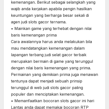
kemenangan. Berikut sebagai selangkah yang
wajib anda kerjakan apabila pengin hasilkan
keuntungan yang berharga besar sekali di
agen judi slots gacor ternama.
• Mainkan game yang terhebat dengan nilai
baris kemenangan prima
Cara awalannya harus anda melakukan bila
mau mendatangkan kemenangan dalam
lapangan terbang judi selat gacor terbaik
merupakan bermain di game yang terunggul
dengan nilai baris kemenangan yang prima.
Permainan yang demikian prima juga menawan
tentunya dapat menjadi sebuah prinsip
terunggul di web judi slots gacor paling
populer dan menciptakan kemenangan.
• Memanfaatkan bocoran slots gacor ini hari
Lantas anda dapat memakai bocoran RTP