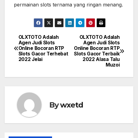
permainan slots ternama yang ringan menang.
OLXTOTO Adalah
OLXTOTO Adalah
Post
Agen Judi Slots
Agen Judi Slots
Online Bocoran RTP
Online Bocoran RTP
navigation
Slots Gacor Terhebat
Slots Gacor Terbaik
2022 Jelai
2022 Alasa Talu
Muzoi
By
wxetd