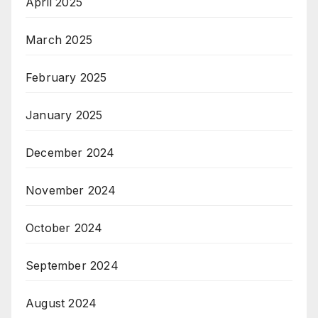
April 2025
March 2025
February 2025
January 2025
December 2024
November 2024
October 2024
September 2024
August 2024