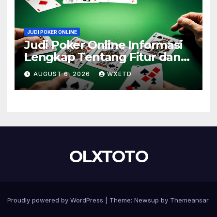
JUDI POKER ONLINE
Judi Poker Online Informasi
Lengkap Tentang Fitur dan
Teknologi Platform Digital
AUGUST 6, 2026
WXETD
yang Ramah Pengguna
OLXTOTO
Proudly powered by WordPress
|
Theme:
Newsup
by
Themeansar
.