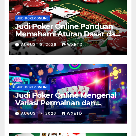
JUDI POKER ONLINE
Judi Poker Online Panduan
Memahami Aturan Dasar dan
Cara Bermain dengan Mudah
AUGUST 8, 2026
WXETD
dan Seru
JUDI POKER ONLINE
Judi Poker Online Mengenal
Variasi Permainan dan
Mekanisme Dasarnya untuk
AUGUST 7, 2026
WXETD
Pemula