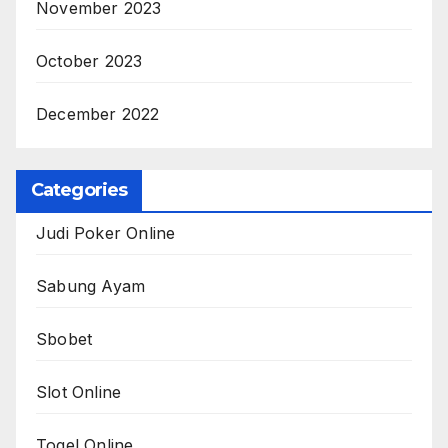
November 2023
October 2023
December 2022
Categories
Judi Poker Online
Sabung Ayam
Sbobet
Slot Online
Togel Online