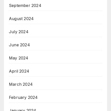
September 2024
August 2024
July 2024
June 2024
May 2024
April 2024
March 2024
February 2024
January 2024