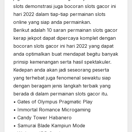
slots demonstrasi juga bocoran slots gacor ini
hari 2022 dalam tiap-tiap permainan slots
online yang siap anda permainkan.
Berikut adalah 10 saran permainan slots gacor
kerap jekpot dapat dipercaya komplet dengan
bocoran slots gacor ini hari 2022 yang dapat
anda optimalkan buat mendapat begitu banyak
prinsip kemenangan serta hasil spektakuler.
Kedepan anda akan jadi seseorang peserta
yang terhebat juga fenomenal sewaktu siap
dengan beragam jenis langkah terbaik yang
berada di dalam permainan slots gacor itu.
• Gates of Olympus Pragmatic Play
• Immortal Romance Microgaming
• Candy Tower Habanero
• Samurai Blade Kampiun Mode