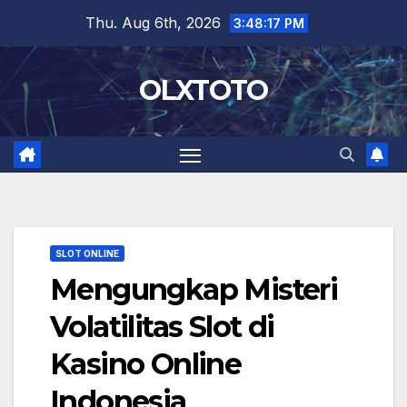
Skip
Thu. Aug 6th, 2026
3:48:18 PM
to
content
OLXTOTO
SLOT ONLINE
Mengungkap Misteri
Volatilitas Slot di
Kasino Online
Indonesia