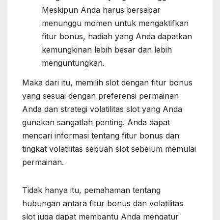
Meskipun Anda harus bersabar
menunggu momen untuk mengaktifkan
fitur bonus, hadiah yang Anda dapatkan
kemungkinan lebih besar dan lebih
menguntungkan.
Maka dari itu, memilih slot dengan fitur bonus
yang sesuai dengan preferensi permainan
Anda dan strategi volatilitas slot yang Anda
gunakan sangatlah penting. Anda dapat
mencari informasi tentang fitur bonus dan
tingkat volatilitas sebuah slot sebelum memulai
permainan.
Tidak hanya itu, pemahaman tentang
hubungan antara fitur bonus dan volatilitas
slot juga dapat membantu Anda mengatur