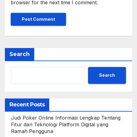
browser for the next time I comment.
Search
Search
Recent Posts
Judi Poker Online Informasi Lengkap Tentang
Fitur dan Teknologi Platform Digital yang
Ramah Pengguna