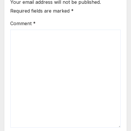
Your email address will not be published.
Required fields are marked
*
Comment
*