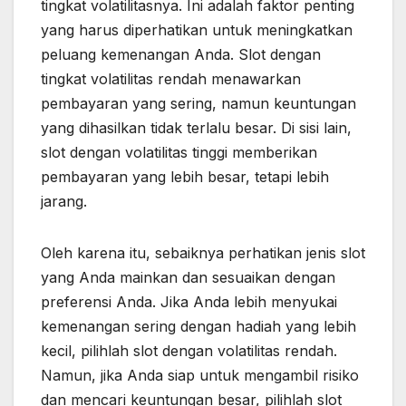
tingkat volatilitasnya. Ini adalah faktor penting
yang harus diperhatikan untuk meningkatkan
peluang kemenangan Anda. Slot dengan
tingkat volatilitas rendah menawarkan
pembayaran yang sering, namun keuntungan
yang dihasilkan tidak terlalu besar. Di sisi lain,
slot dengan volatilitas tinggi memberikan
pembayaran yang lebih besar, tetapi lebih
jarang.
Oleh karena itu, sebaiknya perhatikan jenis slot
yang Anda mainkan dan sesuaikan dengan
preferensi Anda. Jika Anda lebih menyukai
kemenangan sering dengan hadiah yang lebih
kecil, pilihlah slot dengan volatilitas rendah.
Namun, jika Anda siap untuk mengambil risiko
dan mencari keuntungan besar, pilihlah slot