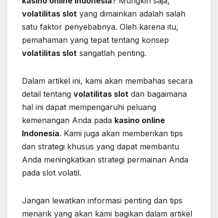
kasino online Indonesia
? Mungkin saja,
volatilitas slot
yang dimainkan adalah salah
satu faktor penyebabnya. Oleh karena itu,
pemahaman yang tepat tentang konsep
volatilitas slot
sangatlah penting.
Dalam artikel ini, kami akan membahas secara
detail tentang
volatilitas slot
dan bagaimana
hal ini dapat mempengaruhi peluang
kemenangan Anda pada
kasino online
Indonesia
. Kami juga akan memberikan tips
dan strategi khusus yang dapat membantu
Anda meningkatkan strategi permainan Anda
pada slot volatil.
Jangan lewatkan informasi penting dan tips
menarik yang akan kami bagikan dalam artikel