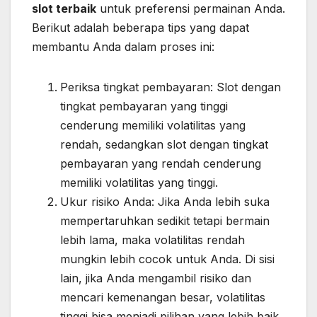
slot terbaik
untuk preferensi permainan Anda.
Berikut adalah beberapa tips yang dapat
membantu Anda dalam proses ini:
Periksa tingkat pembayaran: Slot dengan
tingkat pembayaran yang tinggi
cenderung memiliki volatilitas yang
rendah, sedangkan slot dengan tingkat
pembayaran yang rendah cenderung
memiliki volatilitas yang tinggi.
Ukur risiko Anda: Jika Anda lebih suka
mempertaruhkan sedikit tetapi bermain
lebih lama, maka volatilitas rendah
mungkin lebih cocok untuk Anda. Di sisi
lain, jika Anda mengambil risiko dan
mencari kemenangan besar, volatilitas
tinggi bisa menjadi pilihan yang lebih baik.