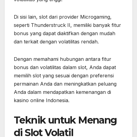
Di sisi lain, slot dari provider Microgaming,
seperti Thunderstruck II, memiliki banyak fitur
bonus yang dapat diaktifkan dengan mudah
dan terkait dengan volatilitas rendah.
Dengan memahami hubungan antara fitur
bonus dan volatilitas dalam slot, Anda dapat
memilih slot yang sesuai dengan preferensi
permainan Anda dan meningkatkan peluang
Anda dalam mendapatkan kemenangan di
kasino online Indonesia.
Teknik untuk Menang
di Slot Volatil