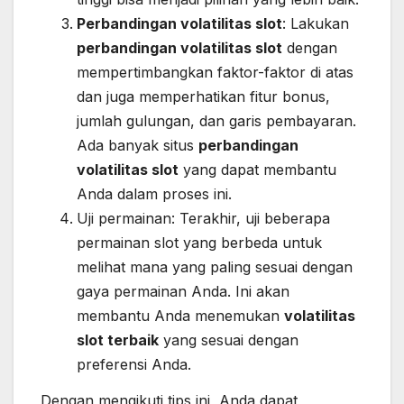
Perbandingan volatilitas slot
: Lakukan
perbandingan volatilitas slot
dengan
mempertimbangkan faktor-faktor di atas
dan juga memperhatikan fitur bonus,
jumlah gulungan, dan garis pembayaran.
Ada banyak situs
perbandingan
volatilitas slot
yang dapat membantu
Anda dalam proses ini.
Uji permainan: Terakhir, uji beberapa
permainan slot yang berbeda untuk
melihat mana yang paling sesuai dengan
gaya permainan Anda. Ini akan
membantu Anda menemukan
volatilitas
slot terbaik
yang sesuai dengan
preferensi Anda.
Dengan mengikuti tips ini, Anda dapat