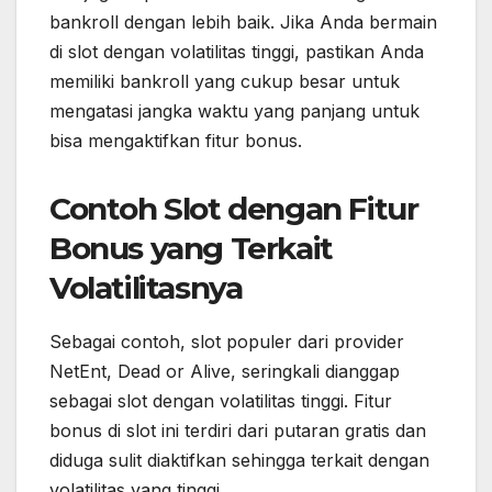
bankroll dengan lebih baik. Jika Anda bermain
di slot dengan volatilitas tinggi, pastikan Anda
memiliki bankroll yang cukup besar untuk
mengatasi jangka waktu yang panjang untuk
bisa mengaktifkan fitur bonus.
Contoh Slot dengan Fitur
Bonus yang Terkait
Volatilitasnya
Sebagai contoh, slot populer dari provider
NetEnt, Dead or Alive, seringkali dianggap
sebagai slot dengan volatilitas tinggi. Fitur
bonus di slot ini terdiri dari putaran gratis dan
diduga sulit diaktifkan sehingga terkait dengan
volatilitas yang tinggi.