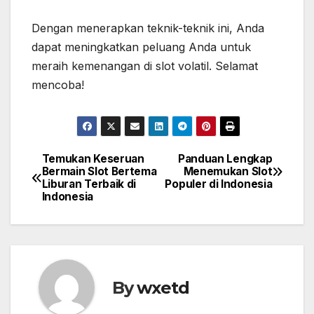
Dengan menerapkan teknik-teknik ini, Anda
dapat meningkatkan peluang Anda untuk
meraih kemenangan di slot volatil. Selamat
mencoba!
Temukan Keseruan
Panduan Lengkap
Post
Bermain Slot Bertema
Menemukan Slot
Liburan Terbaik di
Populer di Indonesia
navigation
Indonesia
By
wxetd