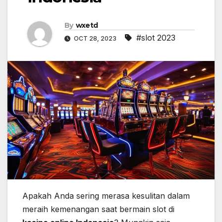
By
wxetd
#slot 2023
OCT 28, 2023
Apakah Anda sering merasa kesulitan dalam
meraih kemenangan saat bermain slot di