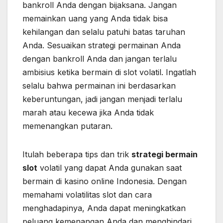
bankroll Anda dengan bijaksana. Jangan
memainkan uang yang Anda tidak bisa
kehilangan dan selalu patuhi batas taruhan
Anda. Sesuaikan strategi permainan Anda
dengan bankroll Anda dan jangan terlalu
ambisius ketika bermain di slot volatil. Ingatlah
selalu bahwa permainan ini berdasarkan
keberuntungan, jadi jangan menjadi terlalu
marah atau kecewa jika Anda tidak
memenangkan putaran.
Itulah beberapa tips dan trik
strategi bermain
slot
volatil yang dapat Anda gunakan saat
bermain di kasino online Indonesia. Dengan
memahami volatilitas slot dan cara
menghadapinya, Anda dapat meningkatkan
peluang kemenangan Anda dan menghindari