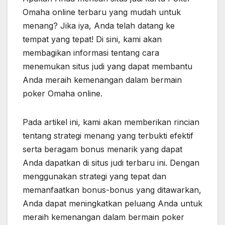
Omaha online terbaru yang mudah untuk
menang? Jika iya, Anda telah datang ke
tempat yang tepat! Di sini, kami akan
membagikan informasi tentang cara
menemukan situs judi yang dapat membantu
Anda meraih kemenangan dalam bermain
poker Omaha online.
Pada artikel ini, kami akan memberikan rincian
tentang strategi menang yang terbukti efektif
serta beragam bonus menarik yang dapat
Anda dapatkan di situs judi terbaru ini. Dengan
menggunakan strategi yang tepat dan
memanfaatkan bonus-bonus yang ditawarkan,
Anda dapat meningkatkan peluang Anda untuk
meraih kemenangan dalam bermain poker