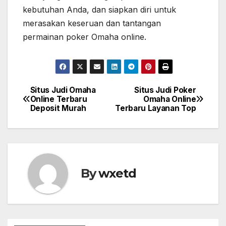
kebutuhan Anda, dan siapkan diri untuk
merasakan keseruan dan tantangan
permainan poker Omaha online.
Situs Judi Omaha
Situs Judi Poker
Post
Online Terbaru
Omaha Online
Deposit Murah
Terbaru Layanan Top
navigation
By
wxetd