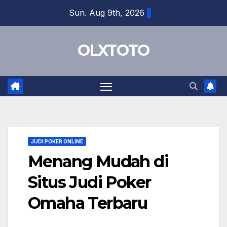
Skip
Sun. Aug 9th, 2026
to
content
OLXTOTO
JUDI POKER ONLINE
Menang Mudah di
Situs Judi Poker
Omaha Terbaru