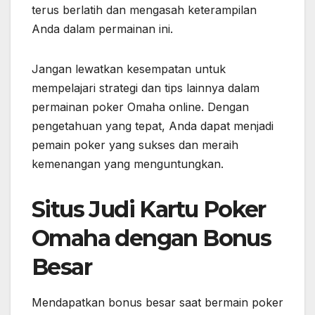
terus berlatih dan mengasah keterampilan
Anda dalam permainan ini.
Jangan lewatkan kesempatan untuk
mempelajari strategi dan tips lainnya dalam
permainan poker Omaha online. Dengan
pengetahuan yang tepat, Anda dapat menjadi
pemain poker yang sukses dan meraih
kemenangan yang menguntungkan.
Situs Judi Kartu Poker
Omaha dengan Bonus
Besar
Mendapatkan bonus besar saat bermain poker