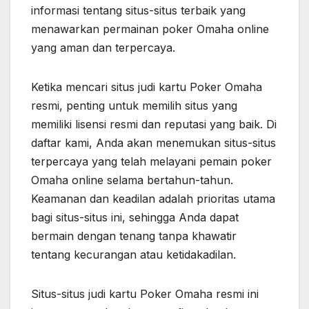
informasi tentang situs-situs terbaik yang
menawarkan permainan poker Omaha online
yang aman dan terpercaya.
Ketika mencari situs judi kartu Poker Omaha
resmi, penting untuk memilih situs yang
memiliki lisensi resmi dan reputasi yang baik. Di
daftar kami, Anda akan menemukan situs-situs
terpercaya yang telah melayani pemain poker
Omaha online selama bertahun-tahun.
Keamanan dan keadilan adalah prioritas utama
bagi situs-situs ini, sehingga Anda dapat
bermain dengan tenang tanpa khawatir
tentang kecurangan atau ketidakadilan.
Situs-situs judi kartu Poker Omaha resmi ini