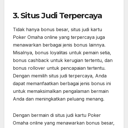
3. Situs Judi Terpercaya
Tidak hanya bonus besar, situs judi kartu
Poker Omaha online yang terpercaya juga
menawarkan berbagai jenis bonus lainnya.
Misalnya, bonus loyalitas untuk pemain setia,
bonus cashback untuk kerugian tertentu, dan
bonus rollover untuk pencapaian tertentu.
Dengan memilih situs judi terpercaya, Anda
dapat memanfaatkan berbagai jenis bonus ini
untuk memaksimalkan pengalaman bermain
Anda dan meningkatkan peluang menang.
Dengan bermain di situs judi kartu Poker
Omaha online yang menawarkan bonus besar,