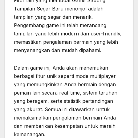
Fitur lain yang membuat Game Sabung
Tampilan Segar Baru menonjol adalah
tampilan yang segar dan menarik.
Pengembang game ini telah merancang
tampilan yang lebih modern dan user-friendly,
memastikan pengalaman bermain yang lebih
menyenangkan dan mudah dipahami.
Dalam game ini, Anda akan menemukan
berbagai fitur unik seperti mode multiplayer
yang memungkinkan Anda bermain dengan
pemain lain secara real-time, sistem taruhan
yang beragam, serta statistik pertandingan
yang akurat. Semua ini ditawarkan untuk
memaksimalkan pengalaman bermain Anda
dan memberikan kesempatan untuk meraih
kemenangan.