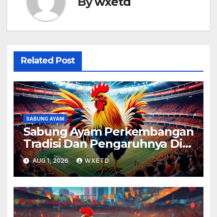
By
wxetd
Related Post
SABUNG AYAM
Sabung Ayam Perkembangan
Tradisi Dan Pengaruhnya Di
Era Digital: Melestarikan
AUG 1, 2026
WXETD
Budaya Dengan Sentuhan
Modern