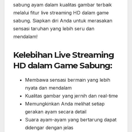
sabung ayam dalam kualitas gambar terbaik
melalui fitur live streaming HD dalam game
sabung. Siapkan diri Anda untuk merasakan
sensasi taruhan yang lebih seru dan
mendalam!
Kelebihan Live Streaming
HD dalam Game Sabung:
Membawa sensasi bermain yang lebih
nyata dan mendalam
Kualitas gambar yang jernih dan real-time
Memungkinkan Anda melihat setiap
gerakan ayam secara detail
Suara ayam-ayam yang bertarung dapat
didengar dengan jelas