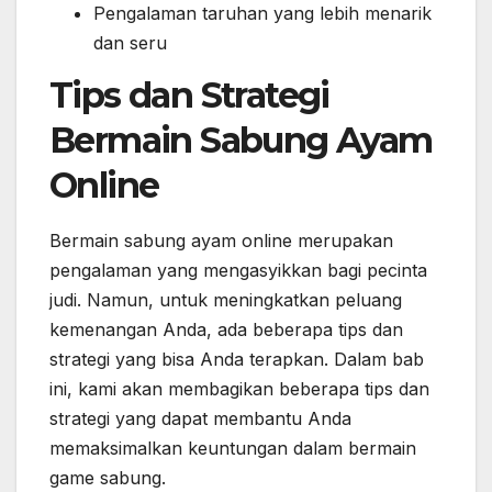
Pengalaman taruhan yang lebih menarik
dan seru
Tips dan Strategi
Bermain Sabung Ayam
Online
Bermain sabung ayam online merupakan
pengalaman yang mengasyikkan bagi pecinta
judi. Namun, untuk meningkatkan peluang
kemenangan Anda, ada beberapa tips dan
strategi yang bisa Anda terapkan. Dalam bab
ini, kami akan membagikan beberapa tips dan
strategi yang dapat membantu Anda
memaksimalkan keuntungan dalam bermain
game sabung.