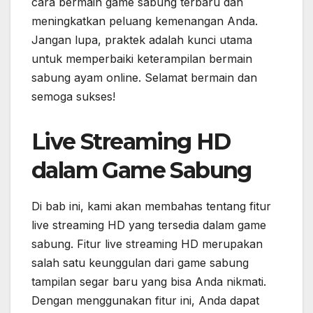
cara bermain game sabung terbaru dan
meningkatkan peluang kemenangan Anda.
Jangan lupa, praktek adalah kunci utama
untuk memperbaiki keterampilan bermain
sabung ayam online. Selamat bermain dan
semoga sukses!
Live Streaming HD
dalam Game Sabung
Di bab ini, kami akan membahas tentang fitur
live streaming HD yang tersedia dalam game
sabung. Fitur live streaming HD merupakan
salah satu keunggulan dari game sabung
tampilan segar baru yang bisa Anda nikmati.
Dengan menggunakan fitur ini, Anda dapat