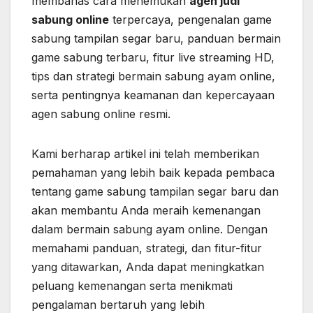
membahas cara menemukan
agen judi
sabung online
terpercaya, pengenalan game
sabung tampilan segar baru, panduan bermain
game sabung terbaru, fitur live streaming HD,
tips dan strategi bermain sabung ayam online,
serta pentingnya keamanan dan kepercayaan
agen sabung online resmi.
Kami berharap artikel ini telah memberikan
pemahaman yang lebih baik kepada pembaca
tentang game sabung tampilan segar baru dan
akan membantu Anda meraih kemenangan
dalam bermain sabung ayam online. Dengan
memahami panduan, strategi, dan fitur-fitur
yang ditawarkan, Anda dapat meningkatkan
peluang kemenangan serta menikmati
pengalaman bertaruh yang lebih