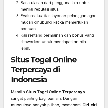
Baca ulasan dari pengguna lain untuk
menilai reputasi situs.
Evaluasi kualitas layanan pelanggan agar
mudah dihubungi ketika memerlukan
bantuan.
Kaji rentang permainan dan bonus yang
ditawarkan untuk mendapatkan nilai
lebih.
Situs Togel Online
Terpercaya di
Indonesia
Memilih
Situs Togel Online Terpercaya
sangat penting bagi pemain. Dengan
munculnya banyak pilihan, memahami
Ciri-ciri