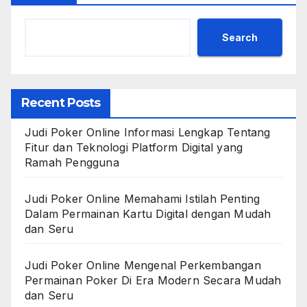
Search
Recent Posts
Judi Poker Online Informasi Lengkap Tentang
Fitur dan Teknologi Platform Digital yang
Ramah Pengguna
Judi Poker Online Memahami Istilah Penting
Dalam Permainan Kartu Digital dengan Mudah
dan Seru
Judi Poker Online Mengenal Perkembangan
Permainan Poker Di Era Modern Secara Mudah
dan Seru