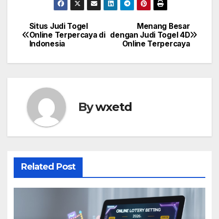
Situs Judi Togel
Menang Besar
Post
Online Terpercaya di
dengan Judi Togel 4D
Indonesia
Online Terpercaya
navigation
By
wxetd
Related Post