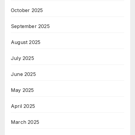
October 2025
September 2025
August 2025
July 2025
June 2025
May 2025
April 2025
March 2025