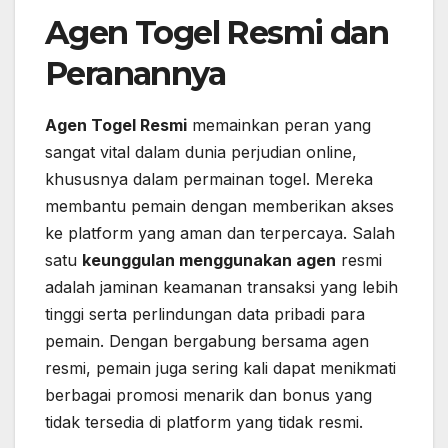
Agen Togel Resmi dan
Peranannya
Agen Togel Resmi
memainkan peran yang
sangat vital dalam dunia perjudian online,
khususnya dalam permainan togel. Mereka
membantu pemain dengan memberikan akses
ke platform yang aman dan terpercaya. Salah
satu
keunggulan menggunakan agen
resmi
adalah jaminan keamanan transaksi yang lebih
tinggi serta perlindungan data pribadi para
pemain. Dengan bergabung bersama agen
resmi, pemain juga sering kali dapat menikmati
berbagai promosi menarik dan bonus yang
tidak tersedia di platform yang tidak resmi.