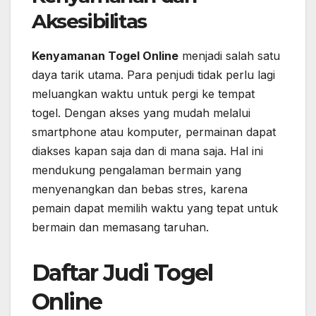
Aksesibilitas
Kenyamanan Togel Online
menjadi salah satu
daya tarik utama. Para penjudi tidak perlu lagi
meluangkan waktu untuk pergi ke tempat
togel. Dengan akses yang mudah melalui
smartphone atau komputer, permainan dapat
diakses kapan saja dan di mana saja. Hal ini
mendukung pengalaman bermain yang
menyenangkan dan bebas stres, karena
pemain dapat memilih waktu yang tepat untuk
bermain dan memasang taruhan.
Daftar Judi Togel
Online