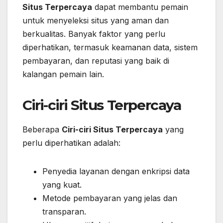
Situs Terpercaya
dapat membantu pemain
untuk menyeleksi situs yang aman dan
berkualitas. Banyak faktor yang perlu
diperhatikan, termasuk keamanan data, sistem
pembayaran, dan reputasi yang baik di
kalangan pemain lain.
Ciri-ciri Situs Terpercaya
Beberapa
Ciri-ciri Situs Terpercaya
yang
perlu diperhatikan adalah:
Penyedia layanan dengan enkripsi data
yang kuat.
Metode pembayaran yang jelas dan
transparan.