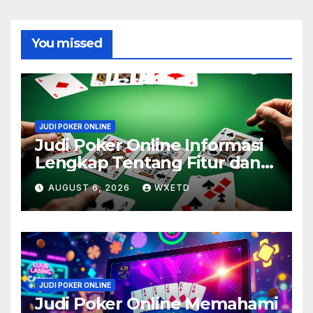
You missed
JUDI POKER ONLINE
Judi Poker Online Informasi
Lengkap Tentang Fitur dan
Teknologi Platform Digital
AUGUST 6, 2026
WXETD
yang Ramah Pengguna
JUDI POKER ONLINE
Judi Poker Online Memahami