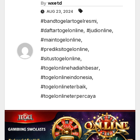
By
wxetd
AUG 23, 2024
#bandtogelartogelresmi
,
#daftartogelonline
,
#judionline
,
#maintogelonline
,
#prediksitogelonline
,
#situstogelonline
,
#togelonlinehadiahbesar
,
#togelonlineindonesia
,
#togelonlineterbaik
,
#togelonlineterpercaya