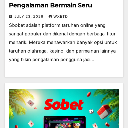
Pengalaman Bermain Seru
JULY 23, 2026
WXETD
Sbobet adalah platform taruhan online yang
sangat populer dan dikenal dengan berbagai fitur
menarik. Mereka menawarkan banyak opsi untuk
taruhan olahraga, kasino, dan permainan lainnya
yang bikin pengalaman pengguna jadi…