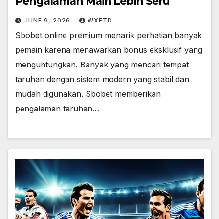
Pengalaman Main Lebih Seru
JUNE 9, 2026
WXETD
Sbobet online premium menarik perhatian banyak
pemain karena menawarkan bonus eksklusif yang
menguntungkan. Banyak yang mencari tempat
taruhan dengan sistem modern yang stabil dan
mudah digunakan. Sbobet memberikan
pengalaman taruhan…