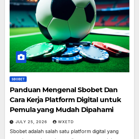
SBOBET
Panduan Mengenal Sbobet Dan
Cara Kerja Platform Digital untuk
Pemula yang Mudah Dipahami
JULY 25, 2026
WXETD
Sbobet adalah salah satu platform digital yang