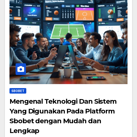
SBOBET
Mengenal Teknologi Dan Sistem
Yang Digunakan Pada Platform
Sbobet dengan Mudah dan
Lengkap