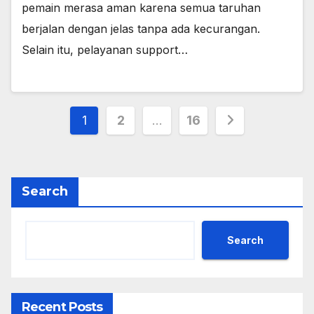
pemain merasa aman karena semua taruhan
berjalan dengan jelas tanpa ada kecurangan.
Selain itu, pelayanan support…
Posts
1
2
…
16
pagination
Search
Search
Recent Posts