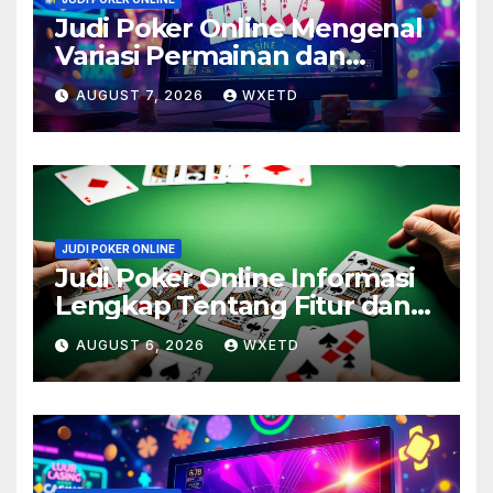
Judi Poker Online Mengenal
Variasi Permainan dan
Mekanisme Dasarnya untuk
AUGUST 7, 2026
WXETD
Pemula
JUDI POKER ONLINE
Judi Poker Online Informasi
Lengkap Tentang Fitur dan
Teknologi Platform Digital
AUGUST 6, 2026
WXETD
yang Ramah Pengguna