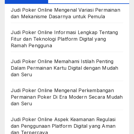
Judi Poker Online Mengenal Variasi Permainan
dan Mekanisme Dasarnya untuk Pemula
Judi Poker Online Informasi Lengkap Tentang
Fitur dan Teknologi Platform Digital yang
Ramah Pengguna
Judi Poker Online Memahami Istilah Penting
Dalam Permainan Kartu Digital dengan Mudah
dan Seru
Judi Poker Online Mengenal Perkembangan
Permainan Poker Di Era Modern Secara Mudah
dan Seru
Judi Poker Online Aspek Keamanan Regulasi
dan Penggunaan Platform Digital yang Aman
dan Terpercaya