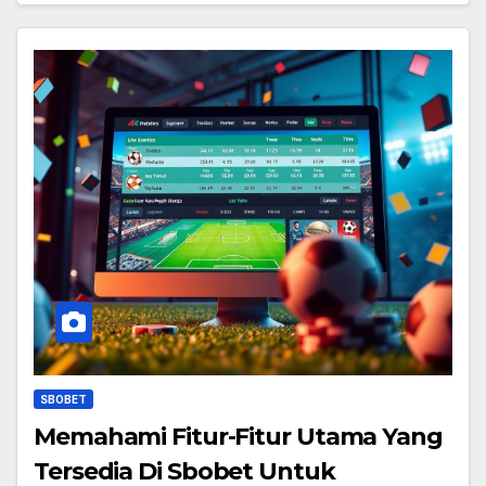
SBOBET
Memahami Fitur-Fitur Utama Yang
Tersedia Di Sbobet Untuk