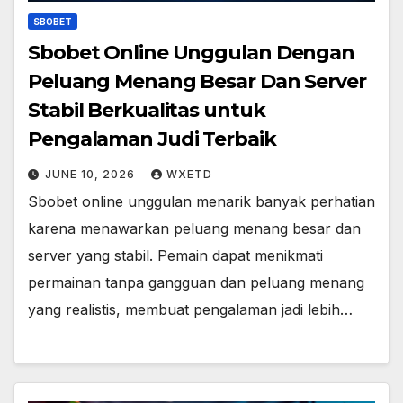
SBOBET
Sbobet Online Unggulan Dengan
Peluang Menang Besar Dan Server
Stabil Berkualitas untuk
Pengalaman Judi Terbaik
JUNE 10, 2026
WXETD
Sbobet online unggulan menarik banyak perhatian
karena menawarkan peluang menang besar dan
server yang stabil. Pemain dapat menikmati
permainan tanpa gangguan dan peluang menang
yang realistis, membuat pengalaman jadi lebih…