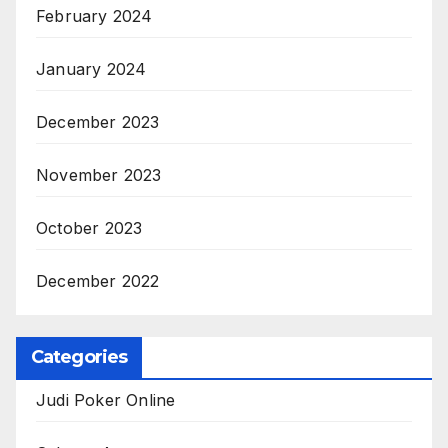
February 2024
January 2024
December 2023
November 2023
October 2023
December 2022
Categories
Judi Poker Online