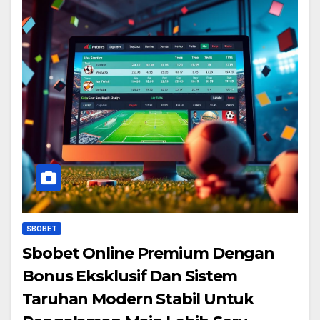
SBOBET
Sbobet Online Premium Dengan
Bonus Eksklusif Dan Sistem
Taruhan Modern Stabil Untuk