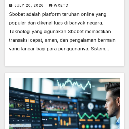
JULY 20, 2026
WXETD
Sbobet adalah platform taruhan online yang
populer dan dikenal luas di banyak negara.
Teknologi yang digunakan Sbobet memastikan
transaksi cepat, aman, dan pengalaman bermain
yang lancar bagi para penggunanya. Sistem…