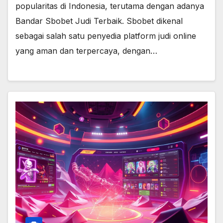
popularitas di Indonesia, terutama dengan adanya
Bandar Sbobet Judi Terbaik. Sbobet dikenal
sebagai salah satu penyedia platform judi online
yang aman dan terpercaya, dengan…