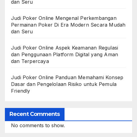
dan Seru
Judi Poker Online Mengenal Perkembangan
Permainan Poker Di Era Modern Secara Mudah
dan Seru
Judi Poker Online Aspek Keamanan Regulasi
dan Penggunaan Platform Digital yang Aman
dan Terpercaya
Judi Poker Online Panduan Memahami Konsep
Dasar dan Pengelolaan Risiko untuk Pemula
Friendly
Recent Comments
No comments to show.