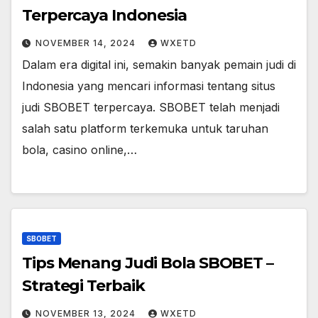
Terpercaya Indonesia
NOVEMBER 14, 2024
WXETD
Dalam era digital ini, semakin banyak pemain judi di
Indonesia yang mencari informasi tentang situs
judi SBOBET terpercaya. SBOBET telah menjadi
salah satu platform terkemuka untuk taruhan
bola, casino online,…
SBOBET
Tips Menang Judi Bola SBOBET –
Strategi Terbaik
NOVEMBER 13, 2024
WXETD