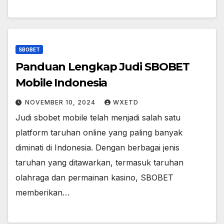
SBOBET
Panduan Lengkap Judi SBOBET
Mobile Indonesia
NOVEMBER 10, 2024
WXETD
Judi sbobet mobile telah menjadi salah satu
platform taruhan online yang paling banyak
diminati di Indonesia. Dengan berbagai jenis
taruhan yang ditawarkan, termasuk taruhan
olahraga dan permainan kasino, SBOBET
memberikan…