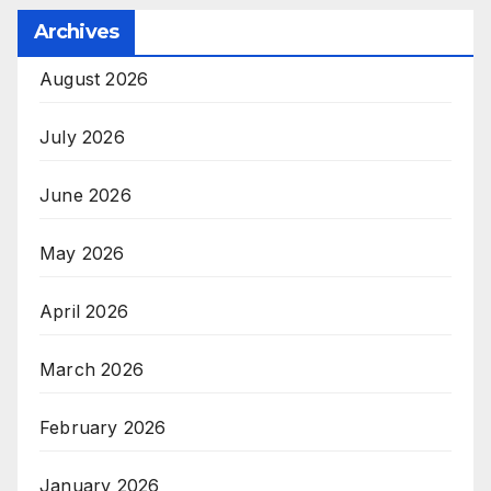
Archives
August 2026
July 2026
June 2026
May 2026
April 2026
March 2026
February 2026
January 2026