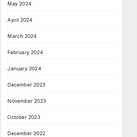
May 2024
April 2024
March 2024
February 2024
January 2024
December 2023
November 2023
October 2023
December 2022