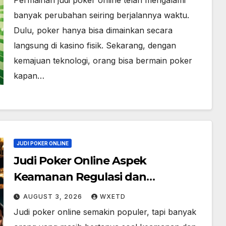
Permainan judi poker online telah mengalami
banyak perubahan seiring berjalannya waktu.
Dulu, poker hanya bisa dimainkan secara
langsung di kasino fisik. Sekarang, dengan
kemajuan teknologi, orang bisa bermain poker
kapan…
JUDI POKER ONLINE
Judi Poker Online Aspek
Keamanan Regulasi dan
Penggunaan Platform Digital
AUGUST 3, 2026
WXETD
yang Aman dan Terpercaya
Judi poker online semakin populer, tapi banyak