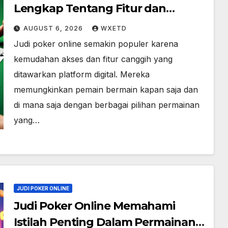
Lengkap Tentang Fitur dan
Teknologi Platform Digital yang
AUGUST 6, 2026
WXETD
Ramah Pengguna
Judi poker online semakin populer karena
kemudahan akses dan fitur canggih yang
ditawarkan platform digital. Mereka
memungkinkan pemain bermain kapan saja dan
di mana saja dengan berbagai pilihan permainan
yang…
JUDI POKER ONLINE
Judi Poker Online Memahami
Istilah Penting Dalam Permainan