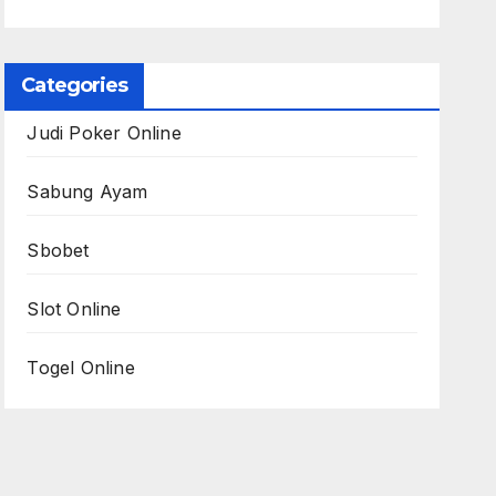
Categories
Judi Poker Online
Sabung Ayam
Sbobet
Slot Online
Togel Online