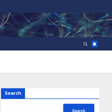
Search
Search