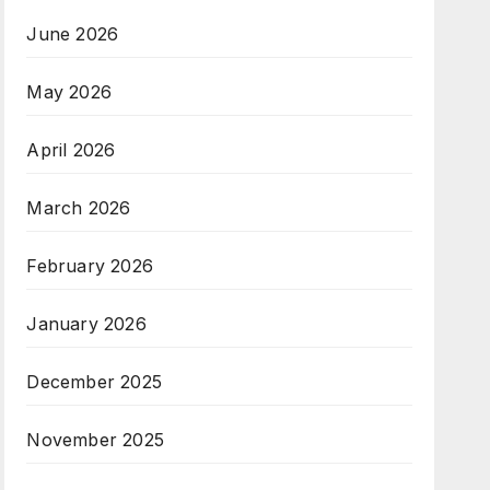
June 2026
May 2026
April 2026
March 2026
February 2026
January 2026
December 2025
November 2025