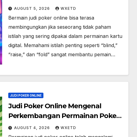
Kartu Digital dengan Mudah dan
AUGUST 5, 2026
WXETD
Seru
Bermain judi poker online bisa terasa
membingungkan jika seseorang tidak paham
istilah yang sering dipakai dalam permainan kartu
digital. Memahami istilah penting seperti “blind,”
“raise,” dan “fold” sangat membantu pemain…
JUDI POKER ONLINE
Judi Poker Online Mengenal
Perkembangan Permainan Poker
Di Era Modern Secara Mudah dan
AUGUST 4, 2026
WXETD
Seru