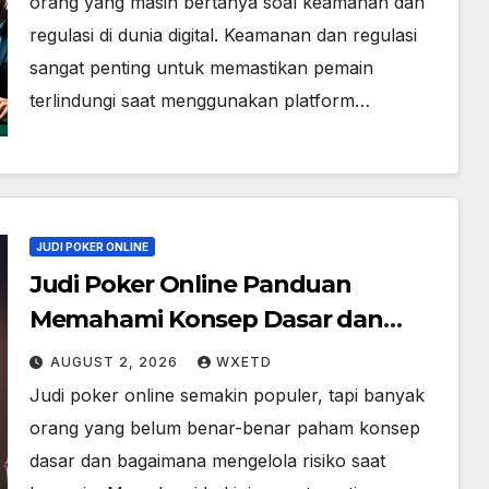
orang yang masih bertanya soal keamanan dan
regulasi di dunia digital. Keamanan dan regulasi
sangat penting untuk memastikan pemain
terlindungi saat menggunakan platform…
JUDI POKER ONLINE
Judi Poker Online Panduan
Memahami Konsep Dasar dan
Pengelolaan Risiko untuk Pemula
AUGUST 2, 2026
WXETD
Friendly
Judi poker online semakin populer, tapi banyak
orang yang belum benar-benar paham konsep
dasar dan bagaimana mengelola risiko saat